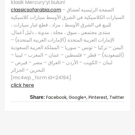
klasik Mercury’yi bulun!
classicsofarabia.com
– الصفحة الرئيسية لعشاق
السيارات الكلاسيكية في الشرق الأوسط سيارات كلاسيكية
للبيع في الشرق الأوسط ، مزاد ، قطع غيار سيارات ،
منتدى مجتمعي ، سوق ، مجلة ، مدونة ، دليل أعمال.
الإمارات العربية المتحدة (الإمارات العربية المتحدة) –
اليمن – تركيا – تونس – سوريا – المملكة العربية السعودية
(السعودية) – قطر – فلسطين – عمان – المغرب – ليبيا –
لبنان – الكويت – الأردن – العراق – مصر – قبرص –
البحرين – الجزائر
[mc4wp_form id=24194]
click here
Facebook,
Google+,
Pinterest,
Twitter
Share: