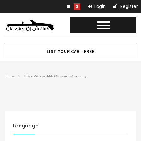
Login
Register
0
LIST YOUR CAR - FREE
Home
Libya’da satılık Classic Mercury
Language