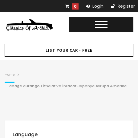
Login
Register
0
LIST YOUR CAR - FREE
Home
dodge durango 1 İthalat ve İhracat Japonya Avrupa Amerika
Language