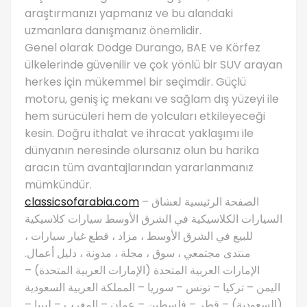
araştırmanızı yapmanız ve bu alandaki
uzmanlara danışmanız önemlidir.
Genel olarak Dodge Durango, BAE ve Körfez
ülkelerinde güvenilir ve çok yönlü bir SUV arayan
herkes için mükemmel bir seçimdir. Güçlü
motoru, geniş iç mekanı ve sağlam dış yüzeyi ile
hem sürücüleri hem de yolcuları etkileyeceği
kesin. Doğru ithalat ve ihracat yaklaşımı ile
dünyanın neresinde olursanız olun bu harika
aracın tüm avantajlarından yararlanmanız
mümkündür.
classicsofarabia.com
– الصفحة الرئيسية لعشاق
السيارات الكلاسيكية في الشرق الأوسط سيارات كلاسيكية
للبيع في الشرق الأوسط ، مزاد ، قطع غيار سيارات ،
منتدى مجتمعي ، سوق ، مجلة ، مدونة ، دليل أعمال.
الإمارات العربية المتحدة (الإمارات العربية المتحدة) –
اليمن – تركيا – تونس – سوريا – المملكة العربية السعودية
(السعودية) – قطر – فلسطين – عمان – المغرب – ليبيا –