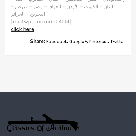
لبنان – الكويت – الأردن – العراق – مصر – قبرص –
البحرين – الجزائر
[mc4wp_form id=24194]
click here
Facebook,
Google+,
Pinterest,
Twitter
Share: