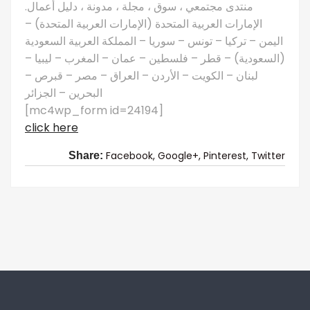
منتدى مجتمعي ، سوق ، مجلة ، مدونة ، دليل أعمال.
الإمارات العربية المتحدة (الإمارات العربية المتحدة) –
اليمن – تركيا – تونس – سوريا – المملكة العربية السعودية
(السعودية) – قطر – فلسطين – عمان – المغرب – ليبيا –
لبنان – الكويت – الأردن – العراق – مصر – قبرص –
البحرين – الجزائر
[mc4wp_form id=24194]
click here
Facebook,
Google+,
Pinterest,
Twitter
Share: