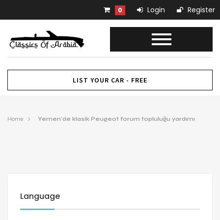
Login
Register
0
LIST YOUR CAR - FREE
Home
Yemen’de klasik Peugeot forum topluluğu yardımı
Language