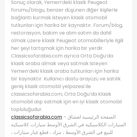
Sonuç olarak, Yemen’deki klasik Peugeot
forumu/blogu, benzer düşünen diğer kişilerle
bağlantı kurmak isteyen klasik otomobil
tutkunları için harika bir kaynaktır. Forum/blog,
restorasyon, bakım ve alım satım da dahil
olmak üzere klasik Peugeot otomobilleriyle ilgili
her şeyi tartışmak için harika bir yerdir.
Classicsofarabia.com ayrıca Orta Doğu’da
klasik araba almak veya satmak isteyen
Yemen’deki klasik araba tutkunları için harika
bir kaynaktır. Kullanıcı dostu arayüzü ve satılık
geniş klasik otomobil yelpazesi ile
classicsofarabia.com, Orta Doğu’da klasik
otomobil alıp satmak için en iyi klasik otomobil
topluluğudur.
classicsofarabia.com
– الصفحة الرئيسية لعشاق
السيارات الكلاسيكية في الشرق الأوسط سيارات كلاسيكية
للبيع في الشرق الأوسط ، مزاد ، قطع غيار سيارات ،