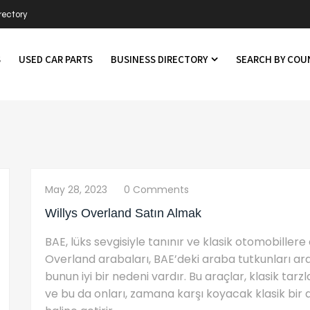
rectory
S
USED CAR PARTS
BUSINESS DIRECTORY
SEARCH BY CO
May 28, 2023
0 Comments
Willys Overland Satın Almak
BAE, lüks sevgisiyle tanınır ve klasik otomobillere o
Overland arabaları, BAE’deki araba tutkunları ara
bunun iyi bir nedeni vardır. Bu araçlar, klasik tar
ve bu da onları, zamana karşı koyacak klasik bi