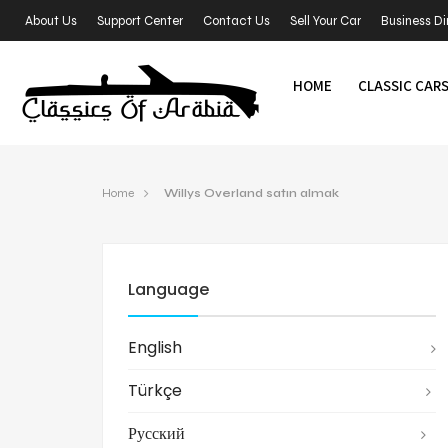
About Us
Support Center
Contact Us
Sell Your Car
Business Di
HOME
CLASSIC CAR
Home
Willys Overland satın almak
Language
English
Türkçe
Русский