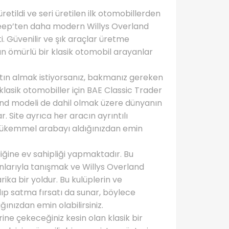
retildi ve seri üretilen ilk otomobillerden
nd Jeep’ten daha modern Willys Overland
. Güvenilir ve şık araçlar üretme
un ömürlü bir klasik otomobil arayanlar
satın almak istiyorsanız, bakmanız gereken
, klasik otomobiller için BAE Classic Trader
rland modeli de dahil olmak üzere dünyanın
. Site ayrıca her aracın ayrıntılı
n mükemmel arabayı aldığınızdan emin
liğine ev sahipliği yapmaktadır. Bu
kunlarıyla tanışmak ve Willys Overland
ika bir yoldur. Bu kulüplerin ve
lıp satma fırsatı da sunar, böylece
nızdan emin olabilirsiniz.
rine çekeceğiniz kesin olan klasik bir