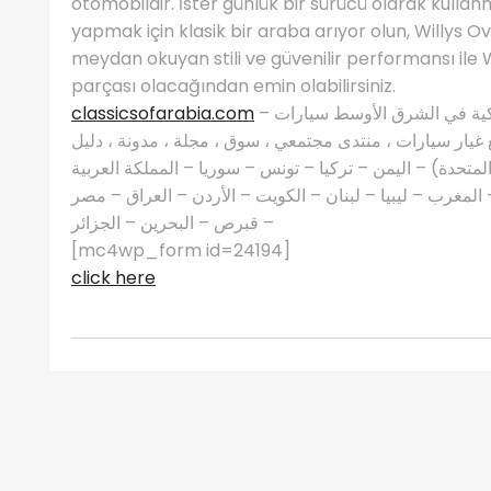
otomobildir. İster günlük bir sürücü olarak kullanma
yapmak için klasik bir araba arıyor olun, Willy
meydan okuyan stili ve güvenilir performansı ile Wil
parçası olacağından emin olabilirsiniz.
classicsofarabia.com
– الصفحة الرئيسية لعشاق السيارات الكلاسيكية في الشرق الأوسط سيارات
غيار سيارات ، منتدى مجتمعي ، سوق ، مجلة ، مدونة ، دليل
 المتحدة) – اليمن – تركيا – تونس – سوريا – المملكة العربية
مغرب – ليبيا – لبنان – الكويت – الأردن – العراق – مصر
– قبرص – البحرين – الجزائر
[mc4wp_form id=24194]
click here