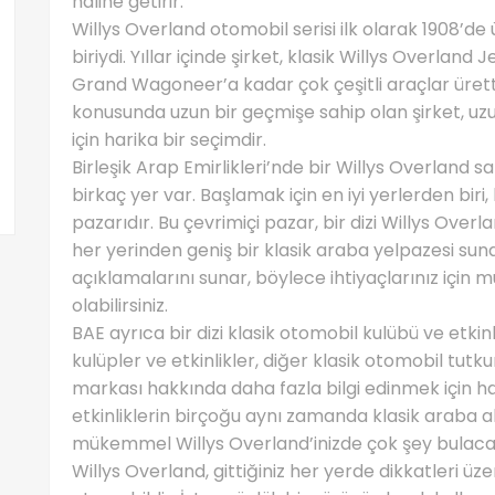
haline getirir.
Willys Overland otomobil serisi ilk olarak 1908’de ü
biriydi. Yıllar içinde şirket, klasik Willys Overla
Grand Wagoneer’a kadar çok çeşitli araçlar üretti
konusunda uzun bir geçmişe sahip olan şirket, uz
için harika bir seçimdir.
Birleşik Arap Emirlikleri’nde bir Willys Overland 
birkaç yer var. Başlamak için en iyi yerlerden biri
pazarıdır. Bu çevrimiçi pazar, bir dizi Willys Ove
her yerinden geniş bir klasik araba yelpazesi sunar
açıklamalarını sunar, böylece ihtiyaçlarınız içi
olabilirsiniz.
BAE ayrıca bir dizi klasik otomobil kulübü ve etkin
kulüpler ve etkinlikler, diğer klasik otomobil tut
markası hakkında daha fazla bilgi edinmek için har
etkinliklerin birçoğu aynı zamanda klasik araba a
mükemmel Willys Overland’inizde çok şey bulacağı
Willys Overland, gittiğiniz her yerde dikkatleri üze