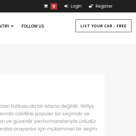
Login
Register
0
LIST YOUR CAR - FREE
UNTRY
FOLLOW US
lan tutkusu da bir istisna değildir. Willys
sında özellikle popüler bir seçimdir ve
zları ve güvenilir performanslarıyla ünlüdür
r araba arayanlar için mükemmel bir seçim