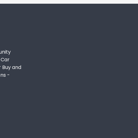
unity
 Car
r Buy and
ons -