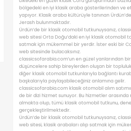
ülkedeki en güzel klasik Cord garajlarından bazıl
bölgedeki en iyi klasik araba gösterilerinden ve et
yapıyor. Klasik araba kültürüyle tanınan Ürdün’de
Jerash bulunmaktadır.
Ürdün’de bir klasik otomobil tutkunuysanız, clas
web sitesi Orta Doğu’daki en iyi klasik otomobil t
satmak için mükemmel bir yerdir. İster eski bir Cor
web sitesinde bulacaksınız.
classicsofarabia.com’un en güzel yanlarından bir
düşüncelere sahip bireylerden oluşan bir topluluk
diğer klasik otomobil tutkunlarıyla bağlantı kurab
başkalarıyla paylaşabileceğiniz anlamına gelir.
classicsofarabia.com klasik otomobil alım satımını
de bir dizi hizmet sunuyor. Bu hizmetler arasınd
almakta olup, tümü klasik otomobil tutkunu, dene
gerçekleştirilmektedir.
Ürdün’de bir klasik otomobil tutkunuysanız, clas
web sitesi, klasik arabaları alıp satmak için mü