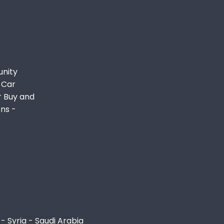
unity
 Car
r Buy and
ons -
- Syria - Saudi Arabia