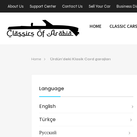
About Us
Support Center
Contact Us
Sell Your Car
Business Di
HOME
CLASSIC CAR
Home
Ürdün’deki Klasik Cord garajları
Language
English
Türkçe
Русский