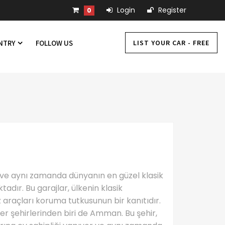
Login
Register
0
LIST YOUR CAR - FREE
UNTRY
FOLLOW US
ir ve aynı zamanda dünyanın en güzel klasik
adır. Bu garajlar, ülkenin klasik
 araçları koruma tutkusunun bir kanıtıdır.
er şehirlerinden biri de Amman. Bu şehir,