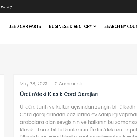
rectory
S
USED CAR PARTS
BUSINESS DIRECTORY
SEARCH BY CO
May 28, 2023
0 Comments
Ürdün’deki Klasik Cord Garajları
Ürdün, tarih ve kültür açısından zengin bir ülked
Cord garajlarından bazılarına ev sahipliği yapmakt
arabalara olan sevgisinin ve halkının bu zamansız
Klasik otomobil tutkunlarının Ürdün’deki en popül