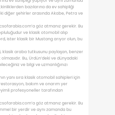
arına ev sahipliği yapıyor ve aynı zamanda
kinliklerden bazılarına da ev sahipliği
ki diğer şehirler arasında Akabe, Petra ve
sicsofarabia.com’a göz atmanız gerekir. Bu
opluluğudur ve klasik otomobil alıp
d, ister klasik bir Mustang arıyor olun, bu
i, klasik araba tutkusunu paylaşan, benzer
 olmasıdır. Bu, Ürdün’deki ve dünyadaki
ileceğiniz ve bilgi ve uzmanlığınızı
n yanı sıra klasik otomobil sahipleri için
a restorasyon, bakım ve onarım yer
yimli profesyoneller tarafından
sicsofarabia.com’a göz atmanız gerekir. Bu
kemmel bir yerdir ve aynı zamanda bu