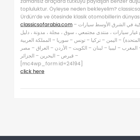
zamansız araçlara tutkuyu paylaşan benzer düşün
topluluktur. Öyleyse neden bekleyelim? classics
Ürdün’de ve ötesinde klasik otomobillerin dünyas
classicsofarabia.com
– الصفحة الرئيسية لعشاق السيارات الكلاسيكية في الشرق الأوسط سيارات
غيار سيارات ، منتدى مجتمعي ، سوق ، مجلة ، مدونة ، دليل
 المتحدة) – اليمن – تركيا – تونس – سوريا – المملكة العربية
مغرب – ليبيا – لبنان – الكويت – الأردن – العراق – مصر
– قبرص – البحرين – الجزائر
[mc4wp_form id=24194]
click here