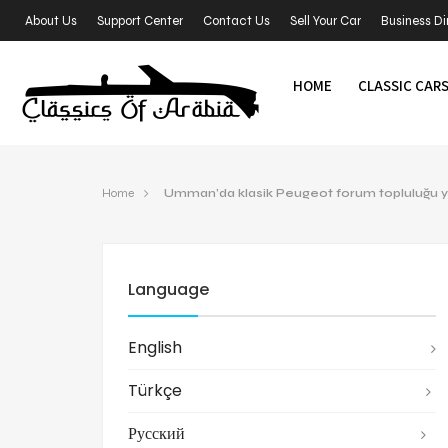
About Us
Support Center
Contact Us
Sell Your Car
Business Di
HOME
CLASSIC CAR
Home
Umman’da klasik Peugeot forum topluluğu y
Language
English
Türkçe
Русский