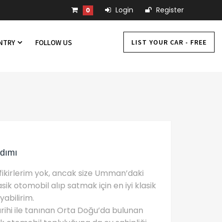
Login
Register
0
LIST YOUR CAR - FREE
UNTRY
FOLLOW US
dımı
a fikirlerim yok, ancak size Umman’daki
k otomobil alıp satmak için en iyi klasik
yabilirim.
rihi ile tanınan Orta Doğu’da bulunan