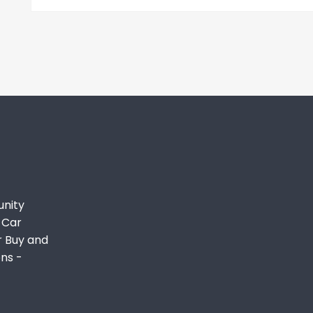
unity
 Car
r Buy and
ons -