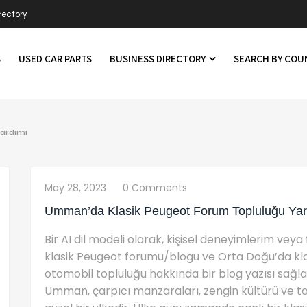
rectory
S
USED CAR PARTS
BUSINESS DIRECTORY
SEARCH BY CO
ardımı
May 28, 2023
0 Comments
Umman’da Klasik Peugeot Forum Topluluğu Yar
Bir AI dil modeli olarak, kişisel deneyimlerim vey
klasik Peugeot forumu/blogu ve Orta Doğu’da klasi
otomobil topluluğu hakkında bir blog yazısı sağla
Umman, çarpıcı manzaraları, zengin kültürü ve ta