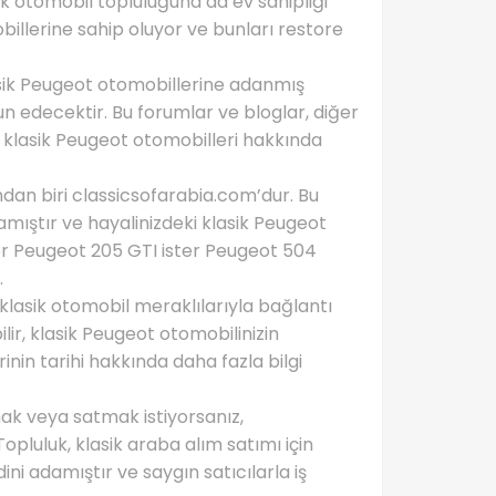
sik otomobil topluluğuna da ev sahipliği
illerine sahip oluyor ve bunları restore
sik Peugeot otomobillerine adanmış
 edecektir. Bu forumlar ve bloglar, diğer
 klasik Peugeot otomobilleri hakkında
ndan biri classicsofarabia.com’dur. Bu
amıştır ve hayalinizdeki klasik Peugeot
er Peugeot 205 GTI ister Peugeot 504
.
lasik otomobil meraklılarıyla bağlantı
ilir, klasik Peugeot otomobilinizin
inin tarihi hakkında daha fazla bilgi
ak veya satmak istiyorsanız,
opluluk, klasik araba alım satımı için
ni adamıştır ve saygın satıcılarla iş