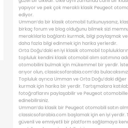
güzel bir ülkedir. Ülke aynı zamanda canlı bir kla
yapıyor ve pek çok meraklı klasik Peugeot otomob
ediyor.
Umman’da bir klasik otomobil tutkunuysanız, kla
birkaç forum ve blog olduğunu bilmek sizi memnun
meraklılarla bağlantı kurmak, bilgi paylaşmak ve
daha fazla bilgi edinmek için harika yerlerdir.
Orta Doğu’daki en iyi klasik otomobil toplulukları
topluluk kendini klasik otomobil alım satımına ad
otomobilini bulmak için mükemmel bir yerdir. İst
arıyor olun, classicsofarabia.com’da bulacaksınız
Topluluk ayrıca Umman ve Orta Doğu’daki diğer k
kurmak için harika bir yerdir. Tartışmalara katılab
fotoğraflarını paylaşabilir ve Peugeot otomobiller
edinebilirsiniz.
Umman’da klasik bir Peugeot otomobili satın alm
classicsofarabia.com başlamak için en iyi yerdir. T
güvenli ve emniyetli bir platform sağlamaya kendi