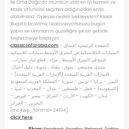
ile Orta Doğu’da mümkün olan en iyi hizmeti ve
klasik otomobil seçimini aldığınızdan emin
olabilirsiniz. Öyleyse neden bekleyelim? Klasik
Bugatti kiralama rezervasyonunuzu bugün
yapın ve Umman’ın güzelliğini şık bir şekilde
keşfetmeye başlayın!
classicsofarabia.com
– الصفحة الرئيسية لعشاق
السيارات الكلاسيكية في الشرق الأوسط سيارات كلاسيكية
للبيع في الشرق الأوسط ، مزاد ، قطع غيار سيارات ،
منتدى مجتمعي ، سوق ، مجلة ، مدونة ، دليل أعمال.
الإمارات العربية المتحدة (الإمارات العربية المتحدة) –
اليمن – تركيا – تونس – سوريا – المملكة العربية السعودية
(السعودية) – قطر – فلسطين – عمان – المغرب – ليبيا –
لبنان – الكويت – الأردن – العراق – مصر – قبرص –
البحرين – الجزائر
[mc4wp_form id=24194]
click here
Facebook,
Google+,
Pinterest,
Twitter
Share: