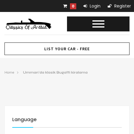
Login
Register
0
LIST YOUR CAR - FREE
Home
Umman’da klasik Bugatti kiralama
Language