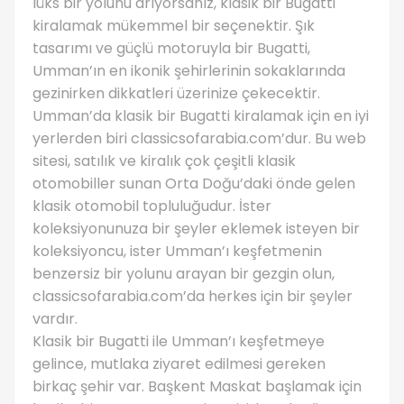
lüks bir yolunu arıyorsanız, klasik bir Bugatti
kiralamak mükemmel bir seçenektir. Şık
tasarımı ve güçlü motoruyla bir Bugatti,
Umman’ın en ikonik şehirlerinin sokaklarında
gezinirken dikkatleri üzerinize çekecektir.
Umman’da klasik bir Bugatti kiralamak için en iyi
yerlerden biri classicsofarabia.com’dur. Bu web
sitesi, satılık ve kiralık çok çeşitli klasik
otomobiller sunan Orta Doğu’daki önde gelen
klasik otomobil topluluğudur. İster
koleksiyonunuza bir şeyler eklemek isteyen bir
koleksiyoncu, ister Umman’ı keşfetmenin
benzersiz bir yolunu arayan bir gezgin olun,
classicsofarabia.com’da herkes için bir şeyler
vardır.
Klasik bir Bugatti ile Umman’ı keşfetmeye
gelince, mutlaka ziyaret edilmesi gereken
birkaç şehir var. Başkent Maskat başlamak için