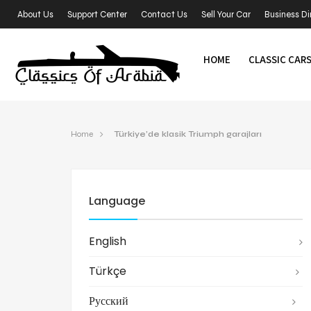
About Us
Support Center
Contact Us
Sell Your Car
Business Di
HOME
CLASSIC CAR
Home
Türkiye’de klasik Triumph garajları
Language
English
Türkçe
Русский