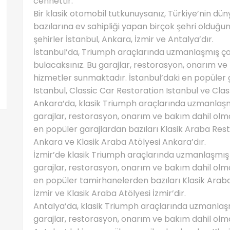
cennettir.
Bir klasik otomobil tutkunuysanız, Türkiye’nin dün
bazılarına ev sahipliği yapan birçok şehri olduğ
şehirler İstanbul, Ankara, İzmir ve Antalya’dır.
İstanbul’da, Triumph araçlarında uzmanlaşmış çok
bulacaksınız. Bu garajlar, restorasyon, onarım ve
hizmetler sunmaktadır. İstanbul’daki en popüler 
Istanbul, Classic Car Restoration Istanbul ve Cla
Ankara’da, klasik Triumph araçlarında uzmanlaşm
garajlar, restorasyon, onarım ve bakım dahil olma
en popüler garajlardan bazıları Klasik Araba Res
Ankara ve Klasik Araba Atölyesi Ankara’dır.
İzmir’de klasik Triumph araçlarında uzmanlaşmış
garajlar, restorasyon, onarım ve bakım dahil olmak
en popüler tamirhanelerden bazıları Klasik Araba
İzmir ve Klasik Araba Atölyesi İzmir’dir.
Antalya’da, klasik Triumph araçlarında uzmanlaş
garajlar, restorasyon, onarım ve bakım dahil olma