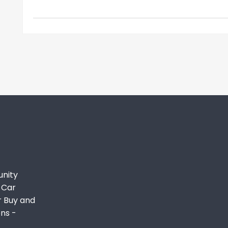
unity
 Car
r Buy and
ons -