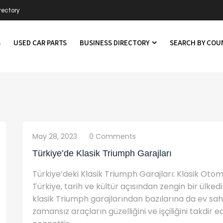
rectory
S
USED CAR PARTS
BUSINESS DIRECTORY
SEARCH BY CO
May 28, 2023
0 Comments
Türkiye’de Klasik Triumph Garajları
Türkiye’deki Klasik Triumph Garajları: Klasik Otom
Türkiye, tarih ve kültür açısından zengin bir ülk
klasik Triumph garajlarından bazılarına da ev sahi
zamansız araçların güzelliğini ve işçiliğini takdir e