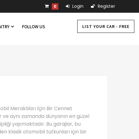
Login
Register
0
LIST YOUR CAR - FREE
UNTRY
FOLLOW US
obil Meraklıları İçin Bir Cennet
edir ve aynı zamanda dünyanın en güzel
pliği yapmaktadır. Bu garajlar, bu
den klasik otomobil tutkunları için bir