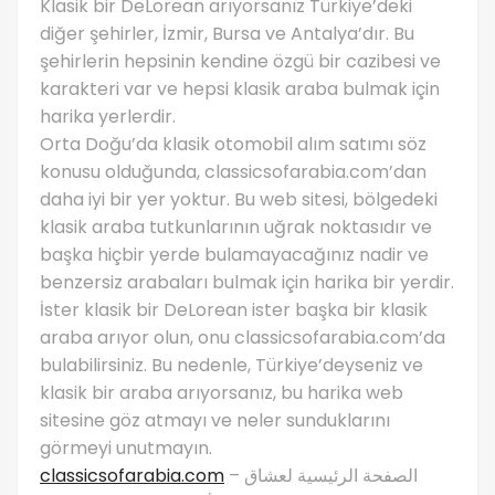
Klasik bir DeLorean arıyorsanız Türkiye’deki
diğer şehirler, İzmir, Bursa ve Antalya’dır. Bu
şehirlerin hepsinin kendine özgü bir cazibesi ve
karakteri var ve hepsi klasik araba bulmak için
harika yerlerdir.
Orta Doğu’da klasik otomobil alım satımı söz
konusu olduğunda, classicsofarabia.com’dan
daha iyi bir yer yoktur. Bu web sitesi, bölgedeki
klasik araba tutkunlarının uğrak noktasıdır ve
başka hiçbir yerde bulamayacağınız nadir ve
benzersiz arabaları bulmak için harika bir yerdir.
İster klasik bir DeLorean ister başka bir klasik
araba arıyor olun, onu classicsofarabia.com’da
bulabilirsiniz. Bu nedenle, Türkiye’deyseniz ve
klasik bir araba arıyorsanız, bu harika web
sitesine göz atmayı ve neler sunduklarını
görmeyi unutmayın.
classicsofarabia.com
– الصفحة الرئيسية لعشاق