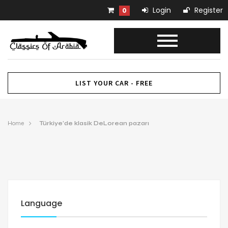
Login
Register
0
LIST YOUR CAR - FREE
Home
Türkiye’de klasik DeLorean pazarı
Language