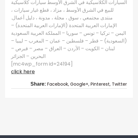
السيارات الكلاسيكية في الشرق الأوسط سيارات كلاسيكية
للبيع في الشرق الأوسط ، مزاد ، قطع غيار سيارات ،
منتدى مجتمعي ، سوق ، مجلة ، مدونة ، دليل أعمال.
الإمارات العربية المتحدة (الإمارات العربية المتحدة) –
اليمن – تركيا – تونس – سوريا – المملكة العربية السعودية
(السعودية) – قطر – فلسطين – عمان – المغرب – ليبيا –
لبنان – الكويت – الأردن – العراق – مصر – قبرص –
البحرين – الجزائر
[mc4wp_form id=24194]
click here
Facebook,
Google+,
Pinterest,
Twitter
Share: