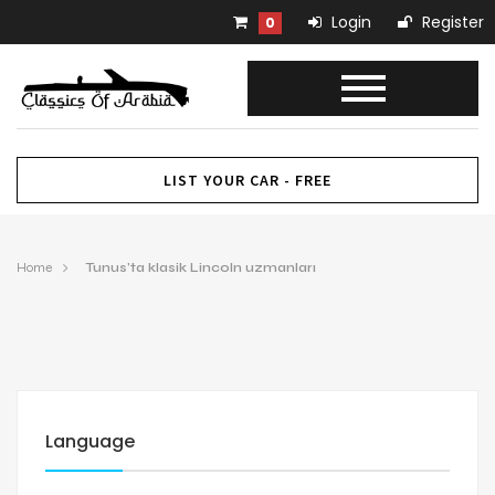
Login
Register
0
LIST YOUR CAR - FREE
Home
Tunus’ta klasik Lincoln uzmanları
Language