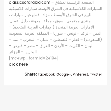
classicsofarabia.com
– الصفحة الرئيسية لعشاق
السيارات الكلاسيكية في الشرق الأوسط سيارات كلاسيكية
للبيع في الشرق الأوسط ، مزاد ، قطع غيار سيارات ،
منتدى مجتمعي ، سوق ، مجلة ، مدونة ، دليل أعمال.
الإمارات العربية المتحدة (الإمارات العربية المتحدة) –
اليمن – تركيا – تونس – سوريا – المملكة العربية السعودية
(السعودية) – قطر – فلسطين – عمان – المغرب – ليبيا –
لبنان – الكويت – الأردن – العراق – مصر – قبرص –
البحرين – الجزائر
[mc4wp_form id=24194]
click here
Facebook,
Google+,
Pinterest,
Twitter
Share: