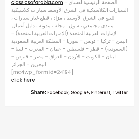
classicsofarabia.com
– الصفحة الرئيسية لعشاق
السيارات الكلاسيكية في الشرق الأوسط سيارات كلاسيكية
للبيع في الشرق الأوسط ، مزاد ، قطع غيار سيارات ،
منتدى مجتمعي ، سوق ، مجلة ، مدونة ، دليل أعمال.
الإمارات العربية المتحدة (الإمارات العربية المتحدة) –
اليمن – تركيا – تونس – سوريا – المملكة العربية السعودية
(السعودية) – قطر – فلسطين – عمان – المغرب – ليبيا –
لبنان – الكويت – الأردن – العراق – مصر – قبرص –
البحرين – الجزائر
[mc4wp_form id=24194]
click here
Facebook,
Google+,
Pinterest,
Twitter
Share: