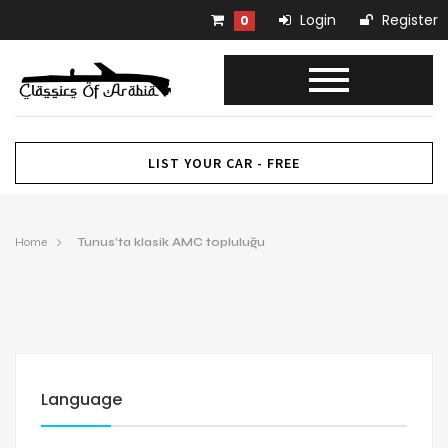
Login
Register
0
LIST YOUR CAR - FREE
Home
Tunus’ta klasik AMC topluluğu
Language