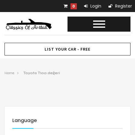
Login
Register
0
LIST YOUR CAR - FREE
Home
Toyota T100 değeri
Language