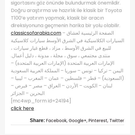
sigortasını göz önünde bulundurmak önemlidir.
Doğru araştırma ve hazırlık ile klasik bir Toyota
T100’e yatırım yapmak, klasik bir aracın
direksiyonuna geçmenin harika bir yolu olabilir.
classicsofarabia.com
– الصفحة الرئيسية لعشاق
السيارات الكلاسيكية في الشرق الأوسط سيارات كلاسيكية
للبيع في الشرق الأوسط ، مزاد ، قطع غيار سيارات ،
منتدى مجتمعي ، سوق ، مجلة ، مدونة ، دليل أعمال.
الإمارات العربية المتحدة (الإمارات العربية المتحدة) –
اليمن – تركيا – تونس – سوريا – المملكة العربية السعودية
(السعودية) – قطر – فلسطين – عمان – المغرب – ليبيا –
لبنان – الكويت – الأردن – العراق – مصر – قبرص –
البحرين – الجزائر
[mc4wp_form id=24194]
click here
Facebook,
Google+,
Pinterest,
Twitter
Share: