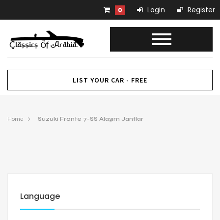
Login
Register
0
LIST YOUR CAR - FREE
Home
Suzuki Fronte 7-SS Alaşım Jantlar
Language