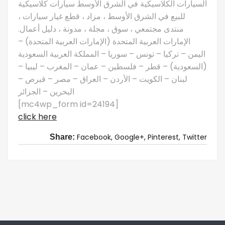
السيارات الكلاسيكية في الشرق الأوسط سيارات كلاسيكية
للبيع في الشرق الأوسط ، مزاد ، قطع غيار سيارات ،
منتدى مجتمعي ، سوق ، مجلة ، مدونة ، دليل أعمال.
الإمارات العربية المتحدة (الإمارات العربية المتحدة) –
اليمن – تركيا – تونس – سوريا – المملكة العربية السعودية
(السعودية) – قطر – فلسطين – عمان – المغرب – ليبيا –
لبنان – الكويت – الأردن – العراق – مصر – قبرص –
البحرين – الجزائر
[mc4wp_form id=24194]
click here
Facebook,
Google+,
Pinterest,
Twitter
Share: