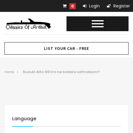
Login
Register
0
LIST YOUR CAR - FREE
Home
Suzuki Alto SS’imi ne kadara satmalıyım?
Language