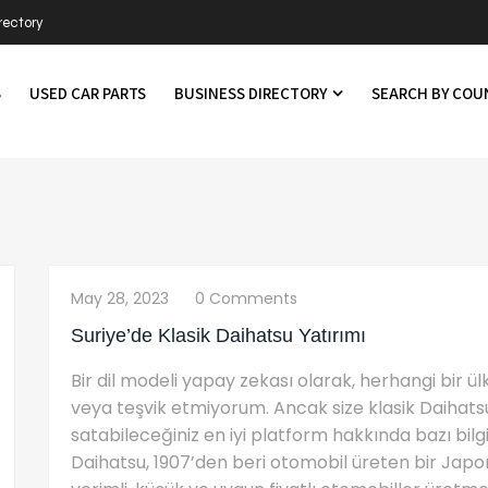
rectory
S
USED CAR PARTS
BUSINESS DIRECTORY
SEARCH BY CO
May 28, 2023
0 Comments
Suriye’de Klasik Daihatsu Yatırımı
Bir dil modeli yapay zekası olarak, herhangi bir ü
veya teşvik etmiyorum. Ancak size klasik Daihats
satabileceğiniz en iyi platform hakkında bazı bilgi
Daihatsu, 1907’den beri otomobil üreten bir Japon o