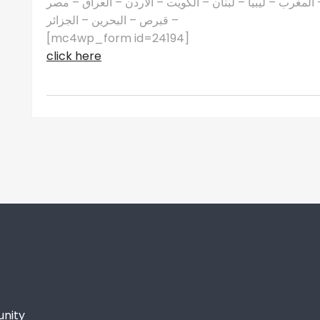
مغرب – ليبيا – لبنان – الكويت – الأردن – العراق – مصر
– قبرص – البحرين – الجزائر
[mc4wp_form id=24194]
click here
unity