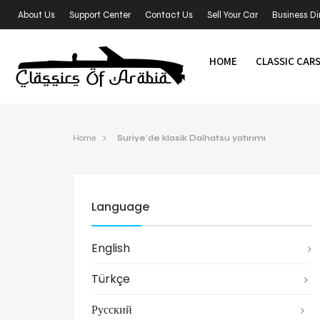
About Us
Support Center
Contact Us
Sell Your Car
Business Di
HOME
CLASSIC CAR
Home
Suriye’de klasik Daihatsu yatırımı
Language
English
Türkçe
Русский