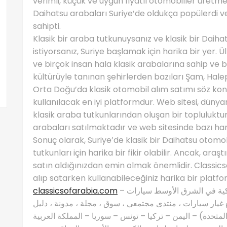
verimli, küçük ve uygun fiyatlı otomobiller üretmes
Daihatsu arabaları Suriye’de oldukça popülerdi ve
sahipti.
Klasik bir araba tutkunuysanız ve klasik bir Dai
istiyorsanız, Suriye başlamak için harika bir yer. 
ve birçok insan hala klasik arabalarına sahip ve b
kültürüyle tanınan şehirlerden bazıları Şam, Halep
Orta Doğu’da klasik otomobil alım satımı söz ko
kullanılacak en iyi platformdur. Web sitesi, dünya
klasik araba tutkunlarından oluşan bir topluluktur
arabaları satılmaktadır ve web sitesinde bazı harik
Sonuç olarak, Suriye’de klasik bir Daihatsu otomo
tutkunları için harika bir fikir olabilir. Ancak, ar
satın aldığınızdan emin olmak önemlidir. Classic
alıp satarken kullanabileceğiniz harika bir platf
classicsofarabia.com
– الصفحة الرئيسية لعشاق السيارات الكلاسيكية في الشرق الأوسط سيارات
غيار سيارات ، منتدى مجتمعي ، سوق ، مجلة ، مدونة ، دليل
 المتحدة) – اليمن – تركيا – تونس – سوريا – المملكة العربية