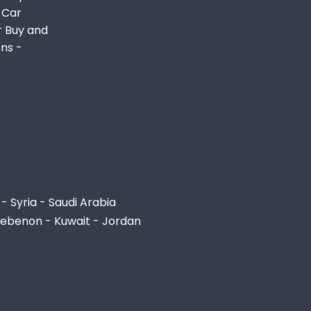
 Car
r Buy and
ons -
- Syria - Saudi Arabia
Lebenon - Kuwait - Jordan