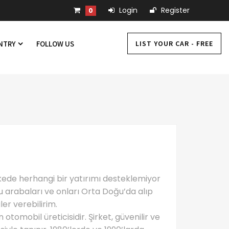
Login
Register
0
LIST YOUR CAR - FREE
UNTRY
FOLLOW US
lkede herhangi bir yatırımı desteklemiyor
u arabaları ve onları Orta Doğu’da alıp
ler verebilirim.
tomobil üreticisidir. Şirket, güvenilir ve