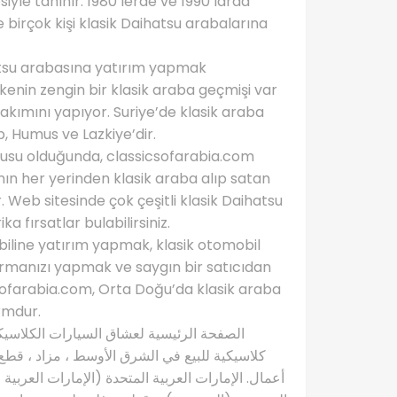
iyle tanınır. 1980’lerde ve 1990’larda
 birçok kişi klasik Daihatsu arabalarına
hatsu arabasına yatırım yapmak
Ülkenin zengin bir klasik araba geçmişi var
akımını yapıyor. Suriye’de klasik araba
, Humus ve Lazkiye’dir.
nusu olduğunda, classicsofarabia.com
nın her yerinden klasik araba alıp satan
. Web sitesinde çok çeşitli klasik Daihatsu
a fırsatlar bulabilirsiniz.
biline yatırım yapmak, klasik otomobil
aştırmanızı yapmak ve saygın bir satıcıdan
sofarabia.com, Orta Doğu’da klasik araba
ormdur.
كلاسيكية للبيع في الشرق الأوسط ، مزاد ، قطع 
أعمال. الإمارات العربية المتحدة (الإمارات العربية