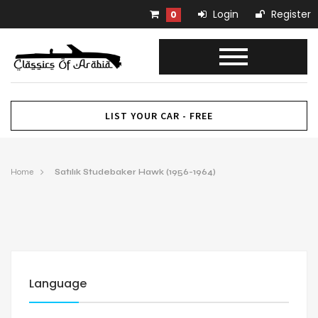
Login
Register
0
LIST YOUR CAR - FREE
Home
Satılık Studebaker Hawk (1956-1964)
Language