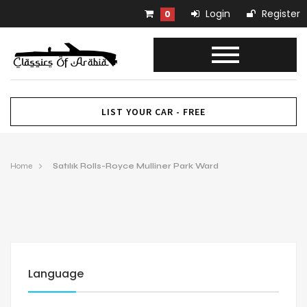
Login
Register
0
LIST YOUR CAR - FREE
Home
Satılık Rolls-Royce Mulliner Park Ward
Language