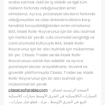
araba satmak riskli bir iş olabilir ve ilgili tüm
risklerin farkında olduğunuzdan emin
olmalısınız. Ayrıca, potansiyel alıcıların farkında
olduğunuzdan ve olası dolandırıcılıklara karşı
kendinizi koruyabildiğinizden emin olmalısınız.
BAE, klasik Rolls-Royce’unuz için bir alıcı bulmak
için harika bir yerdir. Lüks otomobil zenginliği ve
canlı otomobil kültürüyle BAE, klasik Rolls-
Royce’unuz için bir alıcı bulmak için mükemmel
bir yer. Classic Trader.ae’de klasik Rolls-
Royce’unuzu satılık ilan edebilir ve ayrıca
potansiyel alıcılar arayabilirsiniz. Güvenli ve
güvenilir platformuyla Classic Trader.ae, klasik
Rolls-Royce’unuz için bir alıcı bulmak için
mükemmel bir yerdir.
classicsofarabia.com
– الصفحة الرئيسية لعشاق
السيارات الكلاسيكية في الشرق الأوسط سيارات كلاسيكية
للبيع في الشرق الأوسط ، مزاد ، قطع غيار سيارات ،