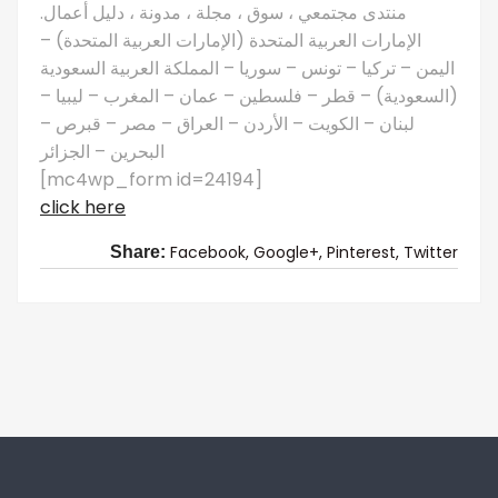
منتدى مجتمعي ، سوق ، مجلة ، مدونة ، دليل أعمال.
الإمارات العربية المتحدة (الإمارات العربية المتحدة) –
اليمن – تركيا – تونس – سوريا – المملكة العربية السعودية
(السعودية) – قطر – فلسطين – عمان – المغرب – ليبيا –
لبنان – الكويت – الأردن – العراق – مصر – قبرص –
البحرين – الجزائر
[mc4wp_form id=24194]
click here
Facebook,
Google+,
Pinterest,
Twitter
Share: