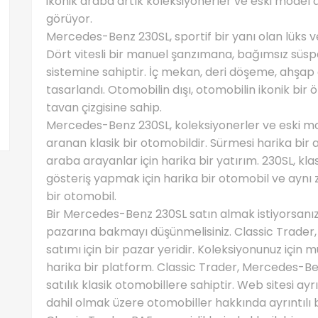
ikonik araba artık koleksiyonerler ve eski model
görüyor.
Mercedes-Benz 230SL, sportif bir yanı olan lüks v
Dört vitesli bir manuel şanzımana, bağımsız süsp
sistemine sahiptir. İç mekan, deri döşeme, ahşap
tasarlandı. Otomobilin dışı, otomobilin ikonik bir 
tavan çizgisine sahip.
Mercedes-Benz 230SL, koleksiyonerler ve eski mo
aranan klasik bir otomobildir. Sürmesi harika bir 
araba arayanlar için harika bir yatırım. 230SL, kla
gösteriş yapmak için harika bir otomobil ve aynı 
bir otomobil.
Bir Mercedes-Benz 230SL satın almak istiyorsanız
pazarına bakmayı düşünmelisiniz. Classic Trader, 
satımı için bir pazar yeridir. Koleksiyonunuz için
harika bir platform. Classic Trader, Mercedes-Be
satılık klasik otomobillere sahiptir. Web sitesi ay
dahil olmak üzere otomobiller hakkında ayrıntılı bi