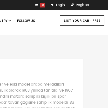
Login
Register
0
LIST YOUR CAR - FREE
UNTRY
FOLLOW US
r ve eski model araba meraklıları
 ilk olarak 1963 yılında tanıtıldı ve 1967
ndirli motora sahip iki kişilik bir spor
oda” tavan çizgisine sahip ilk modeldi. Bu