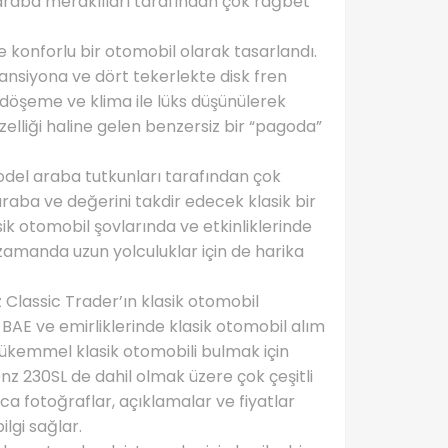
 araba meraklıları tarafından çok rağbet
e konforlu bir otomobil olarak tasarlandı.
ansiyona ve dört tekerlekte disk fren
 döşeme ve klima ile lüks düşünülerek
özelliği haline gelen benzersiz bir “pagoda”
del araba tutkunları tarafından çok
araba ve değerini takdir edecek klasik bir
sik otomobil şovlarında ve etkinliklerinde
zamanda uzun yolculuklar için de harika
 Classic Trader’ın klasik otomobil
BAE ve emirliklerinde klasik otomobil alım
 mükemmel klasik otomobili bulmak için
nz 230SL de dahil olmak üzere çok çeşitli
rıca fotoğraflar, açıklamalar ve fiyatlar
lgi sağlar.