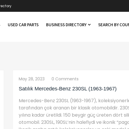
rectory
S
USED CAR PARTS
BUSINESS DIRECTORY
SEARCH BY CO
May 28, 2023
0 Comments
Satılık Mercedes-Benz 230SL (1963-1967)
Mercedes-Benz 230SL (1963-1967), koleksiyonerle
tarafından çok aranan bir klasik otomobildir. 230SL
yılına kadar üretildi. 150 beygir güç üreten dört sili
otomobil. 230SL, 190SL’nin halefiydi ve ikonik “pag