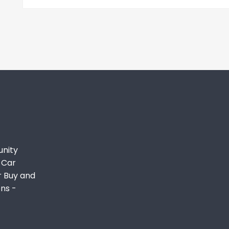
unity
 Car
r Buy and
ons -