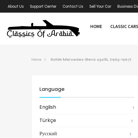
About Us
Support Center
Contact Us
Sell Your Car
Business Di
HOME
CLASSIC CAR
Home
Satılık Mercedes-Benz 230SL (1963-1967)
Language
English
Türkçe
Русский