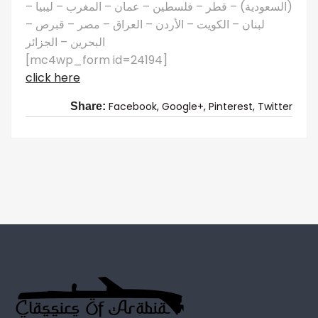
(السعودية) – قطر – فلسطين – عمان – المغرب – ليبيا –
لبنان – الكويت – الأردن – العراق – مصر – قبرص –
البحرين – الجزائر
[mc4wp_form id=24194]
click here
Facebook,
Google+,
Pinterest,
Twitter
Share: