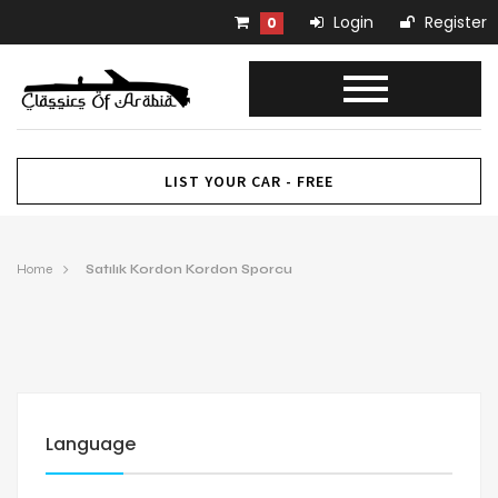
Login
Register
0
LIST YOUR CAR - FREE
Home
Satılık Kordon Kordon Sporcu
Language