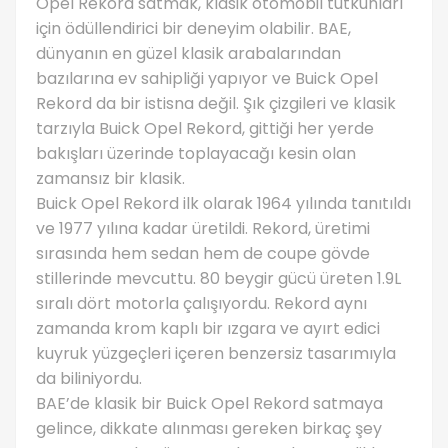
Opel Rekord satmak, klasik otomobil tutkunları
için ödüllendirici bir deneyim olabilir. BAE,
dünyanın en güzel klasik arabalarından
bazılarına ev sahipliği yapıyor ve Buick Opel
Rekord da bir istisna değil. Şık çizgileri ve klasik
tarzıyla Buick Opel Rekord, gittiği her yerde
bakışları üzerinde toplayacağı kesin olan
zamansız bir klasik.
Buick Opel Rekord ilk olarak 1964 yılında tanıtıldı
ve 1977 yılına kadar üretildi. Rekord, üretimi
sırasında hem sedan hem de coupe gövde
stillerinde mevcuttu. 80 beygir gücü üreten 1.9L
sıralı dört motorla çalışıyordu. Rekord aynı
zamanda krom kaplı bir ızgara ve ayırt edici
kuyruk yüzgeçleri içeren benzersiz tasarımıyla
da biliniyordu.
BAE’de klasik bir Buick Opel Rekord satmaya
gelince, dikkate alınması gereken birkaç şey