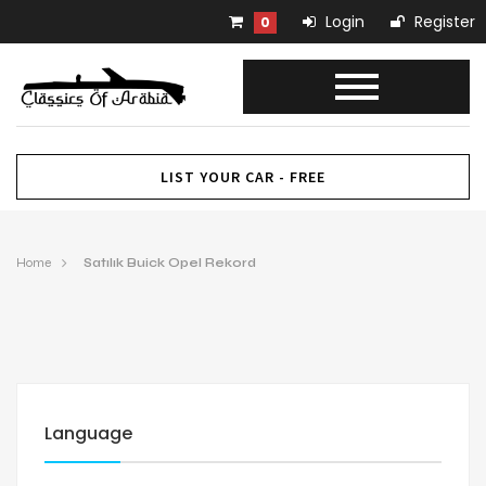
Login
Register
0
LIST YOUR CAR - FREE
Home
Satılık Buick Opel Rekord
Language