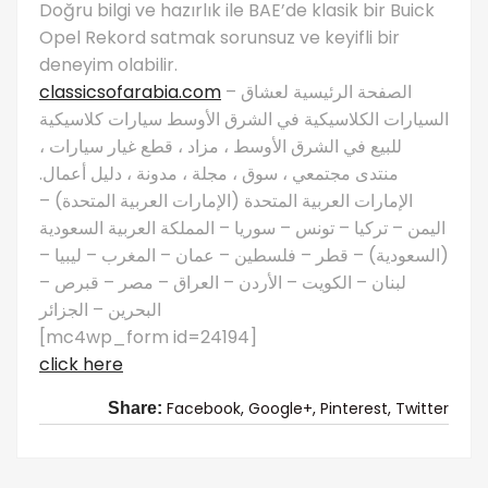
Doğru bilgi ve hazırlık ile BAE’de klasik bir Buick
Opel Rekord satmak sorunsuz ve keyifli bir
deneyim olabilir.
classicsofarabia.com
– الصفحة الرئيسية لعشاق
السيارات الكلاسيكية في الشرق الأوسط سيارات كلاسيكية
للبيع في الشرق الأوسط ، مزاد ، قطع غيار سيارات ،
منتدى مجتمعي ، سوق ، مجلة ، مدونة ، دليل أعمال.
الإمارات العربية المتحدة (الإمارات العربية المتحدة) –
اليمن – تركيا – تونس – سوريا – المملكة العربية السعودية
(السعودية) – قطر – فلسطين – عمان – المغرب – ليبيا –
لبنان – الكويت – الأردن – العراق – مصر – قبرص –
البحرين – الجزائر
[mc4wp_form id=24194]
click here
Facebook,
Google+,
Pinterest,
Twitter
Share: