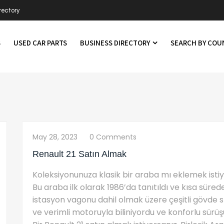
rectory
S
USED CAR PARTS
BUSINESS DIRECTORY
SEARCH BY CO
May 28, 2023
0 Comments
Renault 21 Satın Almak
Koleksiyonunuza klasik bir araba mı eklemek istiy
Bu araba ilk olarak 1986’da tanıtıldı ve kısa süre
istasyon vagonu dahil olmak üzere çeşitli gövde st
ve verimli motoruyla biliniyordu ve konforlu sürüşüy