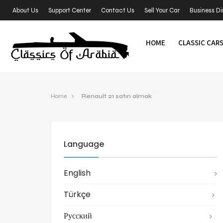
About Us
Support Center
Contact Us
Sell Your Car
Business Di
HOME
CLASSIC CAR
Home
Renault 21 satın almak
Language
English
Türkçe
Русский