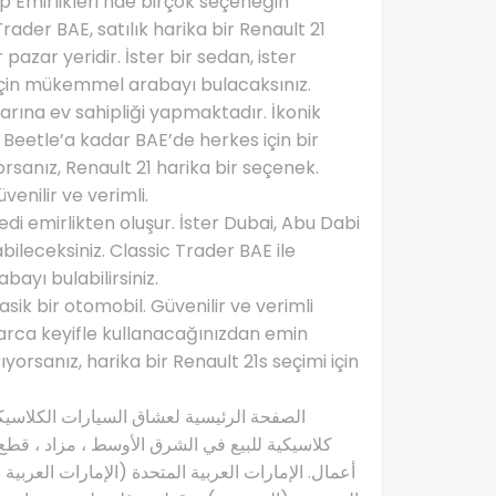
rap Emirlikleri’nde birçok seçeneğin
ader BAE, satılık harika bir Renault 21
 pazar yeridir. İster bir sedan, ister
 için mükemmel arabayı bulacaksınız.
arına ev sahipliği yapmaktadır. İkonik
eetle’a kadar BAE’de herkes için bir
rsanız, Renault 21 harika bir seçenek.
enilir ve verimli.
edi emirlikten oluşur. İster Dubai, Abu Dabi
ileceksiniz. Classic Trader BAE ile
bayı bulabilirsiniz.
ik bir otomobil. Güvenilir ve verimli
llarca keyifle kullanacağınızdan emin
ıyorsanız, harika bir Renault 21s seçimi için
كلاسيكية للبيع في الشرق الأوسط ، مزاد ، قطع 
أعمال. الإمارات العربية المتحدة (الإمارات العربية