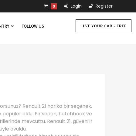
Login
Register
0
LIST YOUR CAR - FREE
UNTRY
FOLLOW US
orsunuz? Renault 21 harika bir seçenek.
de popüler oldu. Bir sedan, hatchback ve
illerinde mevcuttu. Renault 21, güvenilir
le ​​övüldü.