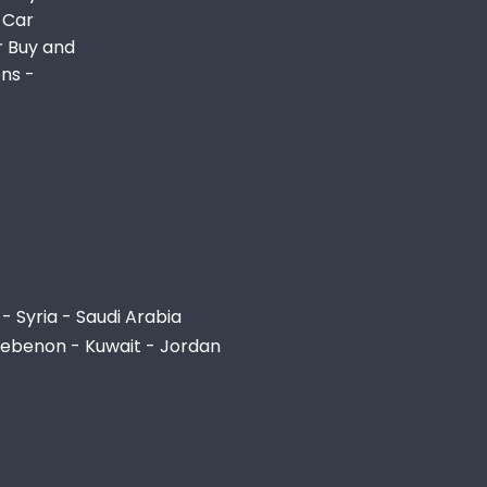
 Car
r Buy and
ons -
- Syria - Saudi Arabia
Lebenon - Kuwait - Jordan