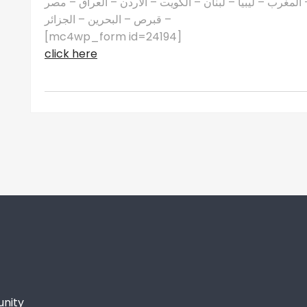
مغرب – ليبيا – لبنان – الكويت – الأردن – العراق – مصر
– قبرص – البحرين – الجزائر
[mc4wp_form id=24194]
click here
unity