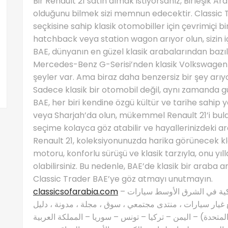
Bir Renault 21 satın almak istiyorsanız, Birleşik A
olduğunu bilmek sizi memnun edecektir. Classic Tr
seçkisine sahip klasik otomobiller için çevrimiçi bir
hatchback veya station wagon arıyor olun, sizin
BAE, dünyanın en güzel klasik arabalarından bazıl
Mercedes-Benz G-Serisi’nden klasik Volkswagen B
şeyler var. Ama biraz daha benzersiz bir şey arıyo
Sadece klasik bir otomobil değil, aynı zamanda güv
BAE, her biri kendine özgü kültür ve tarihe sahip y
veya Sharjah’da olun, mükemmel Renault 21’i bulab
seçime kolayca göz atabilir ve hayallerinizdeki ara
Renault 21, koleksiyonunuzda harika görünecek klas
motoru, konforlu sürüşü ve klasik tarzıyla, onu yı
olabilirsiniz. Bu nedenle, BAE’de klasik bir araba ar
Classic Trader BAE’ye göz atmayı unutmayın.
classicsofarabia.com
– الصفحة الرئيسية لعشاق السيارات الكلاسيكية في الشرق الأوسط سيارات
غيار سيارات ، منتدى مجتمعي ، سوق ، مجلة ، مدونة ، دليل
 المتحدة) – اليمن – تركيا – تونس – سوريا – المملكة العربية