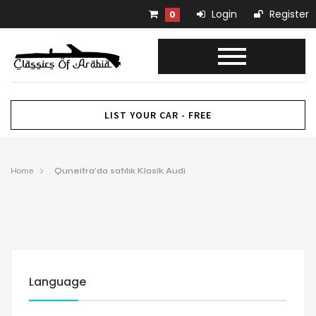
Login
Register
0
LIST YOUR CAR - FREE
Home
Quneitra’da satılık Klasik Audi
Language