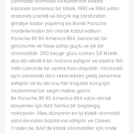
yanındaki otomobil tutkunlarının kalbini
kazanan zamansız bir klasik. 1993 ve 1994 yılları
arasında üretildi ve birçok kişi tarafından
şimdiye kadar yapılmış en ikonik Porsche
modellerinden biri olarak kabul ediliyor.
Porsche 911 RS America 964, benzersiz bir
görünüme ve hisse sahip güçlü ve şık bir
otomobildir. 250 beygir gücü üreten 3,6 litrelik
düz altı silindirli bir motora sahiptir ve saatte 180
milin üzerinde bir azami hıza ulaşabilir. Otomobil
aynı zamanda dört tekerlekten çekiş sistemine
sahiptir ve bu da onu her koşulda sürüş için
mükemmel bir seçim haline getirir.
Bir Porsche 911 RS America 964 satın almak
isteyenler için BAE harika bir başlangıç ​​
noktasıdır. Ülke, dünyanın en iyi klasik otomobil
satıcılarından bazılarına sahiptir ve Classic
Trader.ae, BAE’de klasik otomobiller için önde