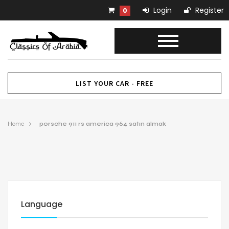
Login
Register
0
LIST YOUR CAR - FREE
Home
porsche 911 rs america 964 satın almak
Language