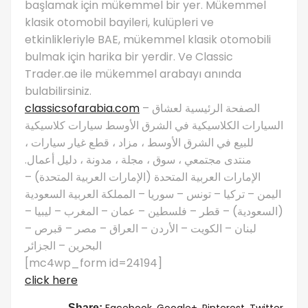
başlamak için mükemmel bir yer. Mükemmel
klasik otomobil bayileri, kulüpleri ve
etkinlikleriyle BAE, mükemmel klasik otomobili
bulmak için harika bir yerdir. Ve Classic
Trader.ae ile mükemmel arabayı anında
bulabilirsiniz.
classicsofarabia.com
– الصفحة الرئيسية لعشاق
السيارات الكلاسيكية في الشرق الأوسط سيارات كلاسيكية
للبيع في الشرق الأوسط ، مزاد ، قطع غيار سيارات ،
منتدى مجتمعي ، سوق ، مجلة ، مدونة ، دليل أعمال.
الإمارات العربية المتحدة (الإمارات العربية المتحدة) –
اليمن – تركيا – تونس – سوريا – المملكة العربية السعودية
(السعودية) – قطر – فلسطين – عمان – المغرب – ليبيا –
لبنان – الكويت – الأردن – العراق – مصر – قبرص –
البحرين – الجزائر
[mc4wp_form id=24194]
click here
Facebook,
Google+,
Pinterest,
Twitter
Share: