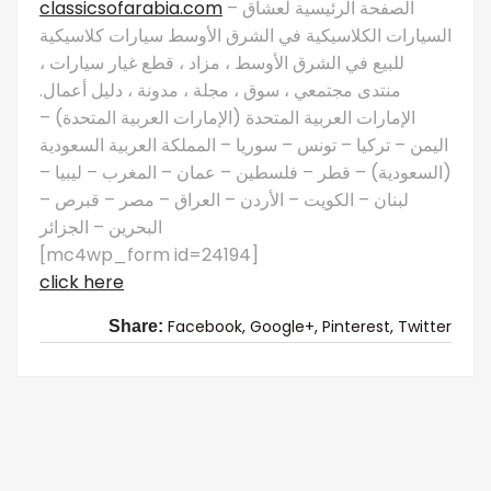
classicsofarabia.com
– الصفحة الرئيسية لعشاق
السيارات الكلاسيكية في الشرق الأوسط سيارات كلاسيكية
للبيع في الشرق الأوسط ، مزاد ، قطع غيار سيارات ،
منتدى مجتمعي ، سوق ، مجلة ، مدونة ، دليل أعمال.
الإمارات العربية المتحدة (الإمارات العربية المتحدة) –
اليمن – تركيا – تونس – سوريا – المملكة العربية السعودية
(السعودية) – قطر – فلسطين – عمان – المغرب – ليبيا –
لبنان – الكويت – الأردن – العراق – مصر – قبرص –
البحرين – الجزائر
[mc4wp_form id=24194]
click here
Facebook,
Google+,
Pinterest,
Twitter
Share: