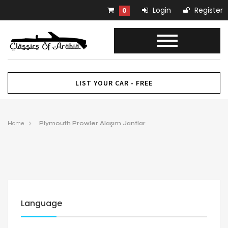
Login
Register
0
LIST YOUR CAR - FREE
Home
Plymouth Prowler Alaşım Jantlar
Language