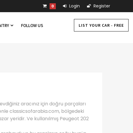
Login
Register
0
LIST YOUR CAR - FREE
UNTRY
FOLLOW US
vdiğiniz aracınız için doğru parçaları
denle classicsofarabia.com, bölgedeki
azar yeridir. Ve kullanılmış Peugeot 202