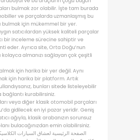
r arabaydı ve bu araçların çoğu bugün
ları bulmak zor olabilir. İşte tam burada
omobiller ve parçalarda uzmanlaşmış bu
rı bulmak için mükemmel bir yer.
ygın satıcılardan yüksek kaliteli parçalar
sıkı bir inceleme sürecine sahiptir ve
anti eder. Ayrıca site, Orta Doğu’nun
ı kolayca almanızı sağlayan çok çeşitli
mak için harika bir yer değil. Aynı
k için harika bir platform. Artık
landıysanız, bunları sitede listeleyebilir
 bağlantı kurabilirsiniz.
ları veya diğer klasik otomobil parçaları
a gidilecek en iyi pazar yeridir. Geniş
satıcı ağıyla, klasik arabanızın sorunsuz
lanı bulacağınızdan emin olabilirsiniz.