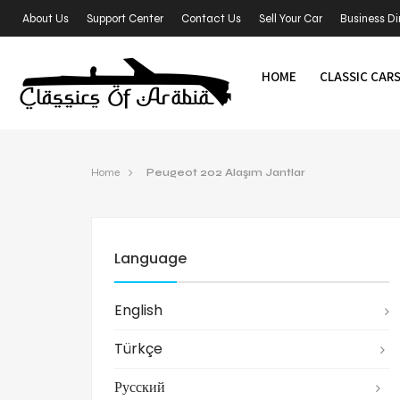
About Us
Support Center
Contact Us
Sell Your Car
Business Di
HOME
CLASSIC CAR
Home
Peugeot 202 Alaşım Jantlar
Language
English
Türkçe
Русский