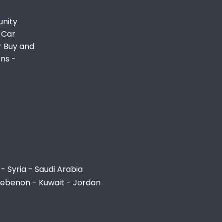
unity
 Car
r Buy and
ons -
- Syria - Saudi Arabia
Lebenon - Kuwait - Jordan