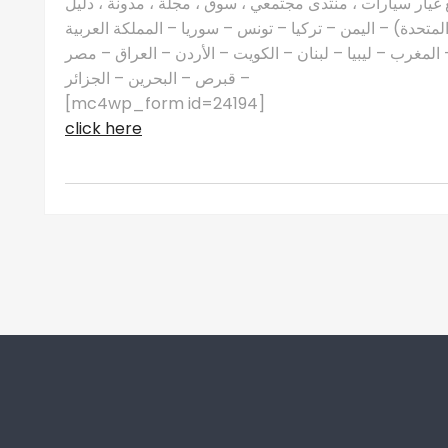
غيار سيارات ، منتدى مجتمعي ، سوق ، مجلة ، مدونة ، دليل
 المتحدة) – اليمن – تركيا – تونس – سوريا – المملكة العربية
مغرب – ليبيا – لبنان – الكويت – الأردن – العراق – مصر
– قبرص – البحرين – الجزائر
[mc4wp_form id=24194]
click here