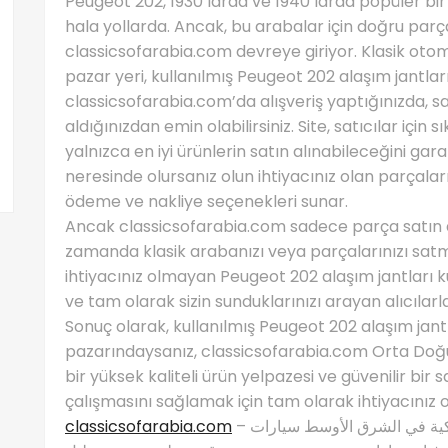
Peugeot 202, 1930’larda ve 1940’larda popüler bi
hala yollarda. Ancak, bu arabalar için doğru parça
classicsofarabia.com devreye giriyor. Klasik ot
pazar yeri, kullanılmış Peugeot 202 alaşım jantla
classicsofarabia.com’da alışveriş yaptığınızda, sa
aldığınızdan emin olabilirsiniz. Site, satıcılar için 
yalnızca en iyi ürünlerin satın alınabileceğini gar
neresinde olursanız olun ihtiyacınız olan parçalar
ödeme ve nakliye seçenekleri sunar.
Ancak classicsofarabia.com sadece parça satın al
zamanda klasik arabanızı veya parçalarınızı satma
ihtiyacınız olmayan Peugeot 202 alaşım jantları kul
ve tam olarak sizin sunduklarınızı arayan alıcılarla
Sonuç olarak, kullanılmış Peugeot 202 alaşım jant
pazarındaysanız, classicsofarabia.com Orta Doğu’d
bir yüksek kaliteli ürün yelpazesi ve güvenilir bir 
çalışmasını sağlamak için tam olarak ihtiyacınız o
classicsofarabia.com
– الصفحة الرئيسية لعشاق السيارات الكلاسيكية في الشرق الأوسط سيارات