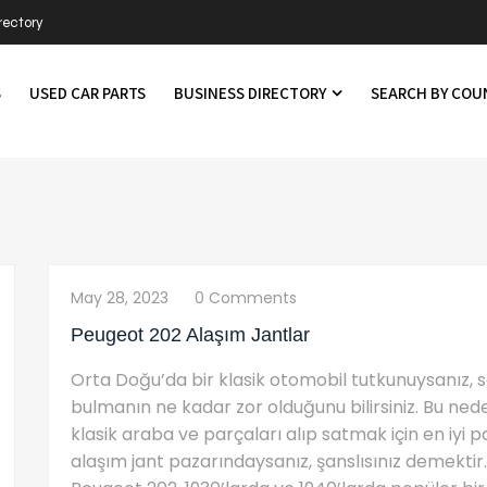
rectory
S
USED CAR PARTS
BUSINESS DIRECTORY
SEARCH BY CO
May 28, 2023
0 Comments
Peugeot 202 Alaşım Jantlar
Orta Doğu’da bir klasik otomobil tutkunuysanız, se
bulmanın ne kadar zor olduğunu bilirsiniz. Bu ne
klasik araba ve parçaları alıp satmak için en iyi p
alaşım jant pazarındaysanız, şanslısınız demektir.