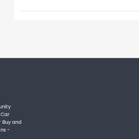
unity
 Car
r Buy and
ons -