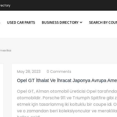
rectory
S
USED CAR PARTS
BUSINESS DIRECTORY
SEARCH BY CO
Amerika
May 28, 2023
0 Comments
Opel GT İthalat Ve İhracat Japonya Avrupa Ame
Opel GT, Alman otomobil üreticisi Opel tarafından
otomobildir. Porsche 911 ve Triumph Spitfire gibi
etmek için tasarlanmış iki koltuklu bir coupe idi
ve o zamandan beri koleksiyoncular ve meraklılar