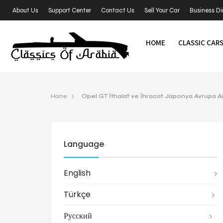
About Us
Support Center
Contact Us
Sell Your Car
Business Di
HOME
CLASSIC CAR
Home
Opel GT İthalat ve İhracat Japonya Avrupa 
Language
English
Türkçe
Русский