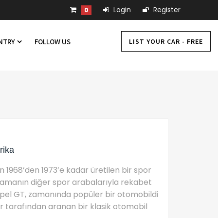
Login
Register
0
LIST YOUR CAR - FREE
UNTRY
FOLLOW US
rika
 1968’den 1973’e kadar üretilen bir spor
 zamanın diğer spor arabalarıyla rekabet
. Opel GT, zamanında popüler bir otomobildi
 tarafından aranan bir klasik otomobil