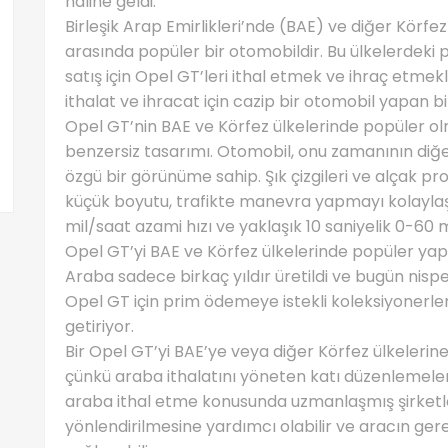
haline geldi.
Birleşik Arap Emirlikleri’nde (BAE) ve diğer Körfe
arasında popüler bir otomobildir. Bu ülkelerdeki p
satış için Opel GT’leri ithal etmek ve ihraç etmekl
ithalat ve ihracat için cazip bir otomobil yapan bi
Opel GT’nin BAE ve Körfez ülkelerinde popüler ol
benzersiz tasarımı. Otomobil, onu zamanının diğ
özgü bir görünüme sahip. Şık çizgileri ve alçak pr
küçük boyutu, trafikte manevra yapmayı kolaylaş
mil/saat azami hızı ve yaklaşık 10 saniyelik 0-60 m
Opel GT’yi BAE ve Körfez ülkelerinde popüler yap
Araba sadece birkaç yıldır üretildi ve bugün nispe
Opel GT için prim ödemeye istekli koleksiyonerler
getiriyor.
Bir Opel GT’yi BAE’ye veya diğer Körfez ülkelerine
çünkü araba ithalatını yöneten katı düzenlemeler
araba ithal etme konusunda uzmanlaşmış şirketler
yönlendirilmesine yardımcı olabilir ve aracın ger