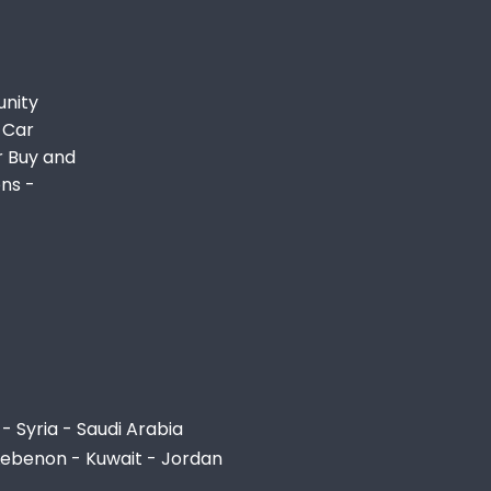
unity
 Car
r Buy and
ons -
- Syria - Saudi Arabia
Lebenon - Kuwait - Jordan