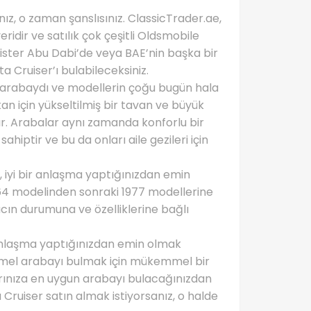
nız, o zaman şanslısınız. ClassicTrader.ae,
ridir ve satılık çok çeşitli Oldsmobile
, ister Abu Dabi’de veya BAE’nin başka bir
 Cruiser’ı bulabileceksiniz.
 arabaydı ve modellerin çoğu bugün hala
kan için yükseltilmiş bir tavan ve büyük
ır. Arabalar aynı zamanda konforlu bir
iptir ve bu da onları aile gezileri için
, iyi bir anlaşma yaptığınızdan emin
1964 modelinden sonraki 1977 modellerine
cın durumuna ve özelliklerine bağlı
ir anlaşma yaptığınızdan emin olmak
emmel arabayı bulmak için mükemmel bir
larınıza en uygun arabayı bulacağınızdan
a Cruiser satın almak istiyorsanız, o halde