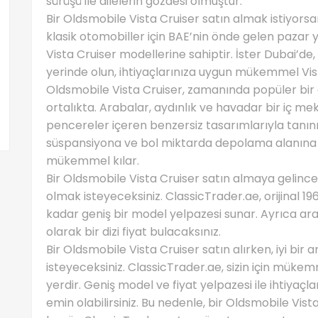
sürüşü ile ailelerin gözdesi olmuştur.
Bir Oldsmobile Vista Cruiser satın almak istiyorsa
klasik otomobiller için BAE’nin önde gelen pazar ye
Vista Cruiser modellerine sahiptir. İster Dubai’de
yerinde olun, ihtiyaçlarınıza uygun mükemmel Vista
Oldsmobile Vista Cruiser, zamanında popüler bir
ortalıkta. Arabalar, aydınlık ve havadar bir iç me
pencereler içeren benzersiz tasarımlarıyla tanın
süspansiyona ve bol miktarda depolama alanına sah
mükemmel kılar.
Bir Oldsmobile Vista Cruiser satın almaya gelince
olmak isteyeceksiniz. ClassicTrader.ae, orijinal 
kadar geniş bir model yelpazesi sunar. Ayrıca ara
olarak bir dizi fiyat bulacaksınız.
Bir Oldsmobile Vista Cruiser satın alırken, iyi b
isteyeceksiniz. ClassicTrader.ae, sizin için mük
yerdir. Geniş model ve fiyat yelpazesi ile ihtiyaç
emin olabilirsiniz. Bu nedenle, bir Oldsmobile Vist