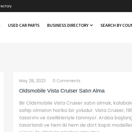
rectory
S
USED CAR PARTS
BUSINESS DIRECTORY
SEARCH BY CO
May 28, 2023
0 Comments
Oldsmobile Vista Cruiser Satın Alma
Bir Oldsmobile Vista Cruiser satın almak, kalabalı
sahip olmanın harika bir yoludur. Vista Cruiser, 1
tasarımı ve özellikleriyle tanınıyor. Araba başlan
tasarlandı ve hem iki hem de dört kapılı modelle