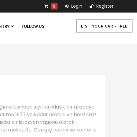
Login
Register
0
LIST YOUR CAR - FREE
UNTRY
FOLLOW US
ğın arasından sıyrılan klasik bir arabaya
964’ten 1977’ye kadar üretildi ve benzersiz
gıçta bir istasyon vagonu olarak
rde mevcuttu. Geniş iç hacmi ve konforlu