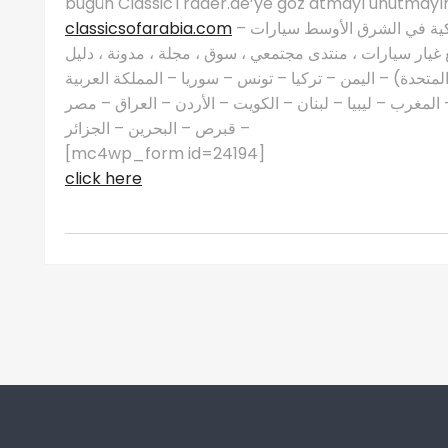
bugün ClassicTrader.ae’ye göz atmayı unutmayın
classicsofarabia.com
– الصفحة الرئيسية لعشاق السيارات الكلاسيكية في الشرق الأوسط سيارات
غيار سيارات ، منتدى مجتمعي ، سوق ، مجلة ، مدونة ، دليل
 المتحدة) – اليمن – تركيا – تونس – سوريا – المملكة العربية
مغرب – ليبيا – لبنان – الكويت – الأردن – العراق – مصر
– قبرص – البحرين – الجزائر
[mc4wp_form id=24194]
click here