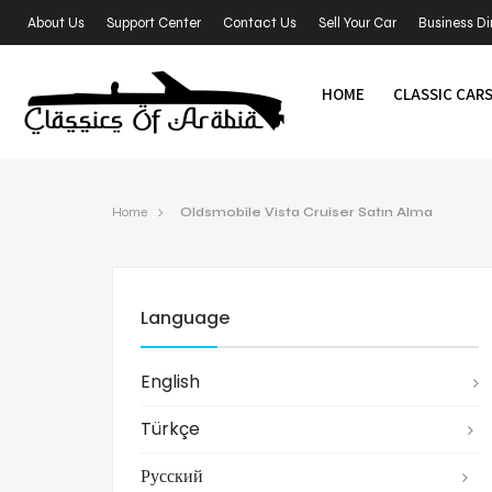
About Us
Support Center
Contact Us
Sell Your Car
Business Di
HOME
CLASSIC CAR
Home
Oldsmobile Vista Cruiser Satın Alma
Language
English
Türkçe
Русский