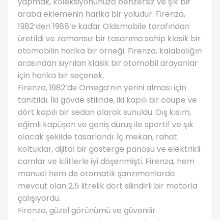
yapmak, koleksiyonunuza benzersiz ve şık bir
araba eklemenin harika bir yoludur. Firenza,
1982’den 1988’e kadar Oldsmobile tarafından
üretildi ve zamansız bir tasarıma sahip klasik bir
otomobilin harika bir örneği. Firenza, kalabalığın
arasından sıyrılan klasik bir otomobil arayanlar
için harika bir seçenek.
Firenza, 1982’de Omega’nın yerini alması için
tanıtıldı. İki gövde stilinde, iki kapılı bir coupe ve
dört kapılı bir sedan olarak sunuldu. Dış kısım,
eğimli kapüşon ve geniş duruş ile sportif ve şık
olacak şekilde tasarlandı. İç mekan, rahat
koltuklar, dijital bir gösterge panosu ve elektrikli
camlar ve kilitlerle iyi döşenmişti. Firenza, hem
manuel hem de otomatik şanzımanlarda
mevcut olan 2,5 litrelik dört silindirli bir motorla
çalışıyordu.
Firenza, güzel görünümü ve güvenilir