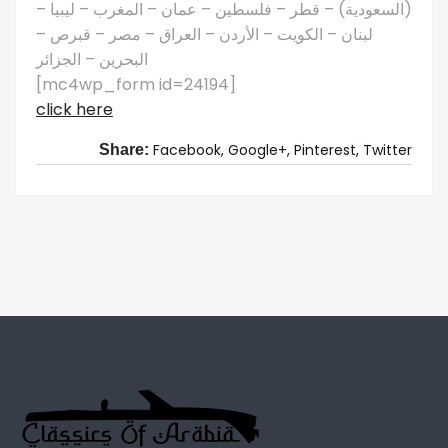
(السعودية) – قطر – فلسطين – عمان – المغرب – ليبيا –
لبنان – الكويت – الأردن – العراق – مصر – قبرص –
البحرين – الجزائر
[mc4wp_form id=24194]
click here
Facebook,
Google+,
Pinterest,
Twitter
Share: