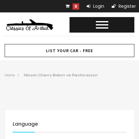
Login
Register
0
LIST YOUR CAR - FREE
Home
Nissan Cherry Bakım ve Restorasyon
Language