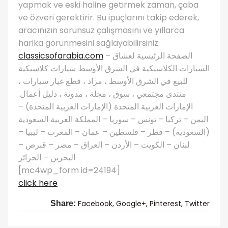
yapmak ve eski haline getirmek zaman, çaba
ve özveri gerektirir. Bu ipuçlarını takip ederek,
aracınızın sorunsuz çalışmasını ve yıllarca
harika görünmesini sağlayabilirsiniz.
classicsofarabia.com
– الصفحة الرئيسية لعشاق
السيارات الكلاسيكية في الشرق الأوسط سيارات كلاسيكية
للبيع في الشرق الأوسط ، مزاد ، قطع غيار سيارات ،
منتدى مجتمعي ، سوق ، مجلة ، مدونة ، دليل أعمال.
الإمارات العربية المتحدة (الإمارات العربية المتحدة) –
اليمن – تركيا – تونس – سوريا – المملكة العربية السعودية
(السعودية) – قطر – فلسطين – عمان – المغرب – ليبيا –
لبنان – الكويت – الأردن – العراق – مصر – قبرص –
البحرين – الجزائر
[mc4wp_form id=24194]
click here
Facebook,
Google+,
Pinterest,
Twitter
Share: