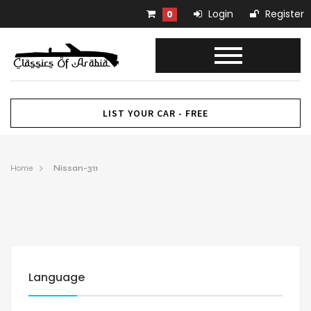
Login
Register
0
LIST YOUR CAR - FREE
Home
Nissan-311
Language