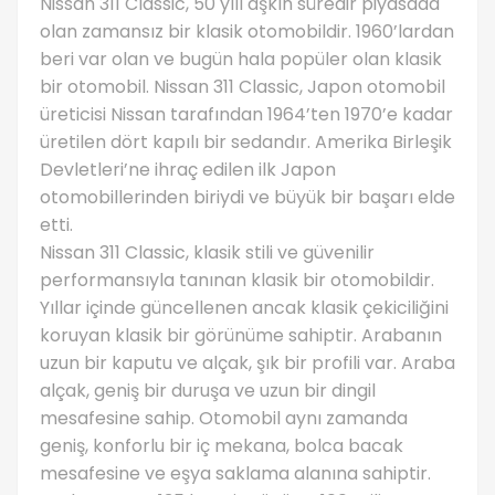
Nissan 311 Classic, 50 yılı aşkın süredir piyasada
olan zamansız bir klasik otomobildir. 1960’lardan
beri var olan ve bugün hala popüler olan klasik
bir otomobil. Nissan 311 Classic, Japon otomobil
üreticisi Nissan tarafından 1964’ten 1970’e kadar
üretilen dört kapılı bir sedandır. Amerika Birleşik
Devletleri’ne ihraç edilen ilk Japon
otomobillerinden biriydi ve büyük bir başarı elde
etti.
Nissan 311 Classic, klasik stili ve güvenilir
performansıyla tanınan klasik bir otomobildir.
Yıllar içinde güncellenen ancak klasik çekiciliğini
koruyan klasik bir görünüme sahiptir. Arabanın
uzun bir kaputu ve alçak, şık bir profili var. Araba
alçak, geniş bir duruşa ve uzun bir dingil
mesafesine sahip. Otomobil aynı zamanda
geniş, konforlu bir iç mekana, bolca bacak
mesafesine ve eşya saklama alanına sahiptir.