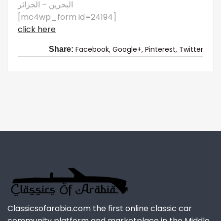
البحرين – الجزائر
[mc4wp_form id=24194]
click here
Facebook,
Google+,
Pinterest,
Twitter
Share:
Classicsofarabia.com the first online classic car
community platform and marketplace in the Middle