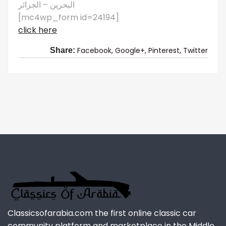
البحرين – الجزائر
[mc4wp_form id=24194]
click here
Facebook,
Google+,
Pinterest,
Twitter
Share:
Classicsofarabia.com the first online classic car
community platform and marketplace in the Middle