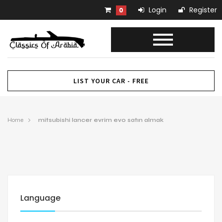
Login
Register
0
LIST YOUR CAR - FREE
Home
mitsubishi lancer evrim evo satın almak
Language