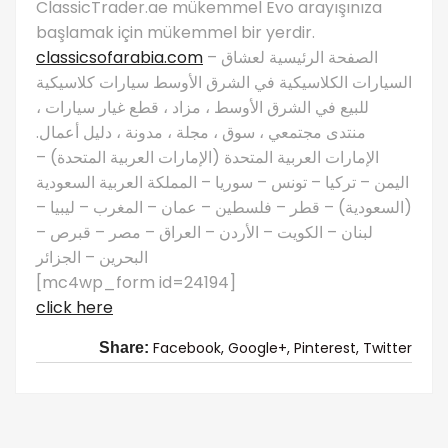
ClassicTrader.ae mükemmel Evo arayışınıza
başlamak için mükemmel bir yerdir.
classicsofarabia.com
– الصفحة الرئيسية لعشاق
السيارات الكلاسيكية في الشرق الأوسط سيارات كلاسيكية
للبيع في الشرق الأوسط ، مزاد ، قطع غيار سيارات ،
منتدى مجتمعي ، سوق ، مجلة ، مدونة ، دليل أعمال.
الإمارات العربية المتحدة (الإمارات العربية المتحدة) –
اليمن – تركيا – تونس – سوريا – المملكة العربية السعودية
(السعودية) – قطر – فلسطين – عمان – المغرب – ليبيا –
لبنان – الكويت – الأردن – العراق – مصر – قبرص –
البحرين – الجزائر
[mc4wp_form id=24194]
click here
Facebook,
Google+,
Pinterest,
Twitter
Share: