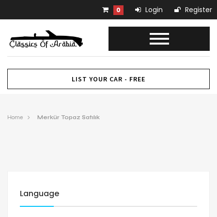
Login
Register
0
LIST YOUR CAR - FREE
Home
Merkür Topaz Satılık
Language