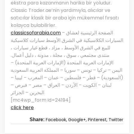
ekstra para kazanmanın harika bir yoludur.
Classic Trader.ae’nin yardımıyla, alıcılar ve
satıcılar klasik bir araba için mükemmel fırsatı
kolayca bulabilirler.
classicsofarabia.com
– الصفحة الرئيسية لعشاق
السيارات الكلاسيكية في الشرق الأوسط سيارات كلاسيكية
للبيع في الشرق الأوسط ، مزاد ، قطع غيار سيارات ،
منتدى مجتمعي ، سوق ، مجلة ، مدونة ، دليل أعمال.
الإمارات العربية المتحدة (الإمارات العربية المتحدة) –
اليمن – تركيا – تونس – سوريا – المملكة العربية السعودية
(السعودية) – قطر – فلسطين – عمان – المغرب – ليبيا –
لبنان – الكويت – الأردن – العراق – مصر – قبرص –
البحرين – الجزائر
[mc4wp_form id=24194]
click here
Facebook,
Google+,
Pinterest,
Twitter
Share: