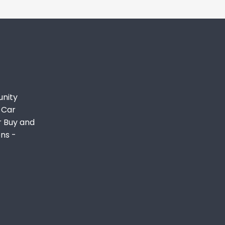
unity
 Car
r Buy and
ons -