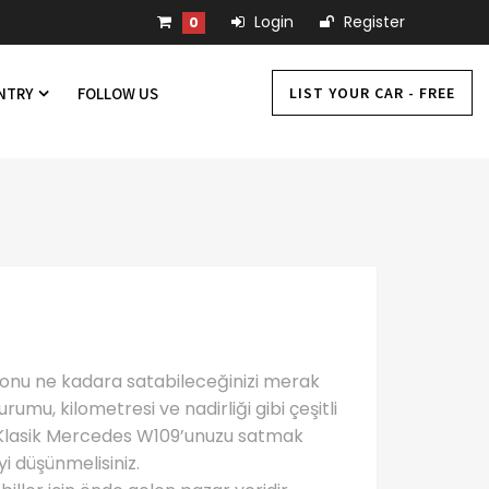
Login
Register
0
LIST YOUR CAR - FREE
UNTRY
FOLLOW US
, onu ne kadara satabileceğinizi merak
rumu, kilometresi ve nadirliği gibi çeşitli
r: Klasik Mercedes W109’unuzu satmak
yi düşünmelisiniz.