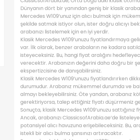
ClassicsofArabia.ae, Orta Doğu’daki klasik otomobi
Dünyanın dört bir yanından geniş bir klasik araba 
Mercedes W109’unuz için alıcı bulmak için mükemmel
şekilde satmak istiyor olun, ister doğru alıcıyı be
arabanızı listelemek için en iyi yerdir.
Klasik Mercedes W109’unuzu fiyatlandırmaya geli
var. İlk olarak, benzer arabaların ne kadara satı
isteyeceksiniz. Bu, hangi fiyat aralığını hedefleyece
verecektir. Arabanızın değerini daha doğru bir şe
ekspertizcisine de danışabilirsiniz.
Klasik Mercedes W109’unuzu fiyatlandırırken dikk
durumudur. Arabanız mükemmel durumda ve bakıml
almayı bekleyebilirsiniz. Öte yandan, arabanız 
gerektiriyorsa, talep ettiğiniz fiyatı düşürmeniz ge
Sonuçta, klasik Mercedes W109’unuzu sattığınız fiya
Ancak, arabanızı ClassicsofArabia.ae’de listeleyer
potansiyel alıcı havuzuna erişebileceksiniz. Bu, 
istekli bir alıcı bulma şansınızı artıracaktır.