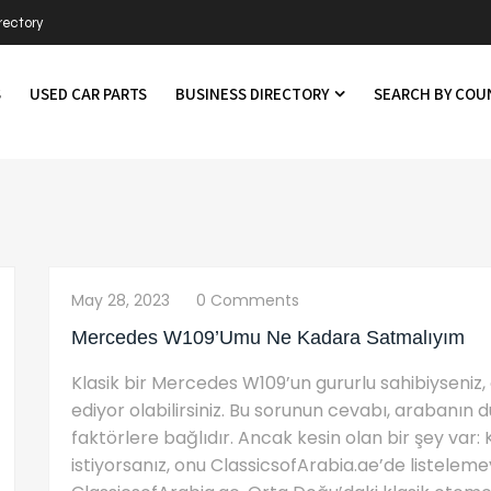
rectory
S
USED CAR PARTS
BUSINESS DIRECTORY
SEARCH BY CO
May 28, 2023
0 Comments
Mercedes W109’umu Ne Kadara Satmalıyım
Klasik bir Mercedes W109’un gururlu sahibiyseniz
ediyor olabilirsiniz. Bu sorunun cevabı, arabanın du
faktörlere bağlıdır. Ancak kesin olan bir şey va
istiyorsanız, onu ClassicsofArabia.ae’de listeleme