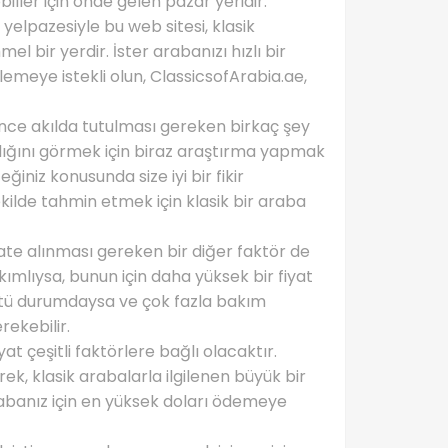
ller için önde gelen pazar yeridir.
yelpazesiyle bu web sitesi, klasik
 bir yerdir. İster arabanızı hızlı bir
klemeye istekli olun, ClassicsofArabia.ae,
nce akılda tutulması gereken birkaç şey
ldığını görmek için biraz araştırma yapmak
ğiniz konusunda size iyi bir fikir
kilde tahmin etmek için klasik bir araba
ate alınması gereken bir diğer faktör de
ıysa, bunun için daha yüksek bir fiyat
kötü durumdaysa ve çok fazla bakım
rekebilir.
t çeşitli faktörlere bağlı olacaktır.
ek, klasik arabalarla ilgilenen büyük bir
arabanız için en yüksek doları ödemeye