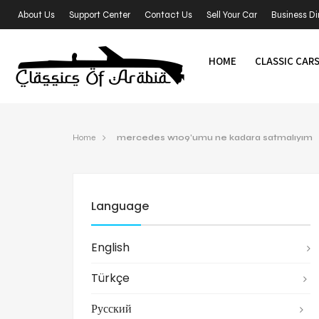
About Us
Support Center
Contact Us
Sell Your Car
Business Di
HOME
CLASSIC CAR
Home
mercedes w109’umu ne kadara satmalıyım
Language
English
Türkçe
Русский