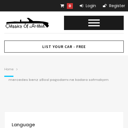
Login
Register
0
LIST YOUR CAR - FREE
Home
mercedes benz 280sl pagodamı ne kadara satmalıyım
Language