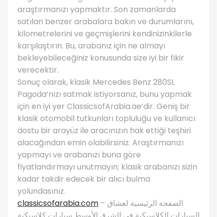
araştırmanızı yapmaktır. Son zamanlarda
satılan benzer arabalara bakın ve durumlarını,
kilometrelerini ve geçmişlerini kendinizinkilerle
karşılaştırın. Bu, arabanız için ne almayı
bekleyebileceğiniz konusunda size iyi bir fikir
verecektir.
Sonuç olarak, klasik Mercedes Benz 280SL
Pagoda’nızı satmak istiyorsanız, bunu yapmak
için en iyi yer ClassicsofArabia.ae’dir. Geniş bir
klasik otomobil tutkunları topluluğu ve kullanıcı
dostu bir arayüz ile aracınızın hak ettiği teşhiri
alacağından emin olabilirsiniz. Araştırmanızı
yapmayı ve arabanızı buna göre
fiyatlandırmayı unutmayın; klasik arabanızı sizin
kadar takdir edecek bir alıcı bulma
yolundasınız.
classicsofarabia.com
– الصفحة الرئيسية لعشاق
السيارات الكلاسيكية في الشرق الأوسط سيارات كلاسيكية