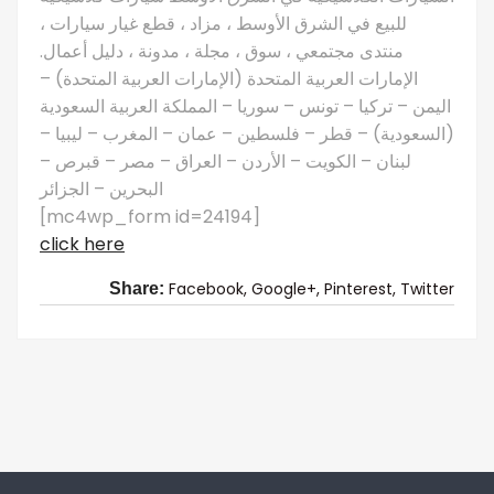
للبيع في الشرق الأوسط ، مزاد ، قطع غيار سيارات ،
منتدى مجتمعي ، سوق ، مجلة ، مدونة ، دليل أعمال.
الإمارات العربية المتحدة (الإمارات العربية المتحدة) –
اليمن – تركيا – تونس – سوريا – المملكة العربية السعودية
(السعودية) – قطر – فلسطين – عمان – المغرب – ليبيا –
لبنان – الكويت – الأردن – العراق – مصر – قبرص –
البحرين – الجزائر
[mc4wp_form id=24194]
click here
Facebook,
Google+,
Pinterest,
Twitter
Share: