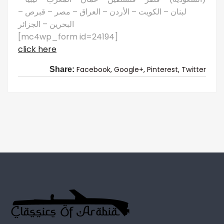
لبنان – الكويت – الأردن – العراق – مصر – قبرص –
البحرين – الجزائر
[mc4wp_form id=24194]
click here
Facebook,
Google+,
Pinterest,
Twitter
Share: