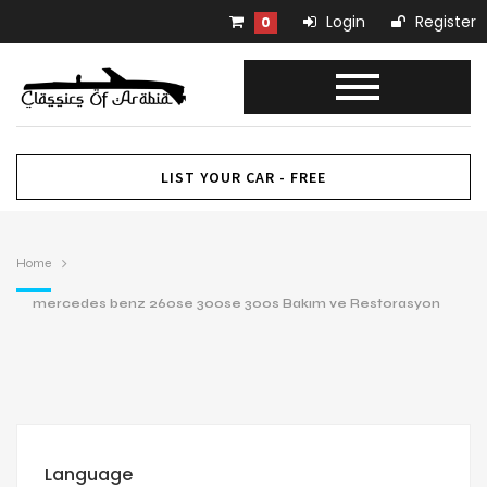
Login
Register
0
LIST YOUR CAR - FREE
Home
mercedes benz 260se 300se 300s Bakım ve Restorasyon
Language