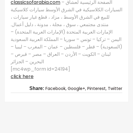
classicsofarabia.com
– الصفحة الرئيسية لعشاق
السيارات الكلاسيكية في الشرق الأوسط سيارات كلاسيكية
للبيع في الشرق الأوسط ، مزاد ، قطع غيار سيارات ،
منتدى مجتمعي ، سوق ، مجلة ، مدونة ، دليل أعمال.
الإمارات العربية المتحدة (الإمارات العربية المتحدة) –
اليمن – تركيا – تونس – سوريا – المملكة العربية السعودية
(السعودية) – قطر – فلسطين – عمان – المغرب – ليبيا –
لبنان – الكويت – الأردن – العراق – مصر – قبرص –
البحرين – الجزائر
[mc4wp_form id=24194]
click here
Facebook,
Google+,
Pinterest,
Twitter
Share: