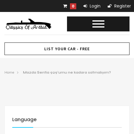
Login
Register
0
LIST YOUR CAR - FREE
Home
Mazda Sentia 929’umu ne kadara satmalıyım?
Language