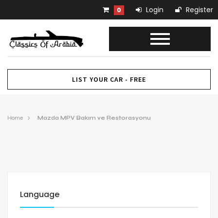
Login
Register
0
LIST YOUR CAR - FREE
Home
Mazda MPV Bakım ve Restorasyonu
Language