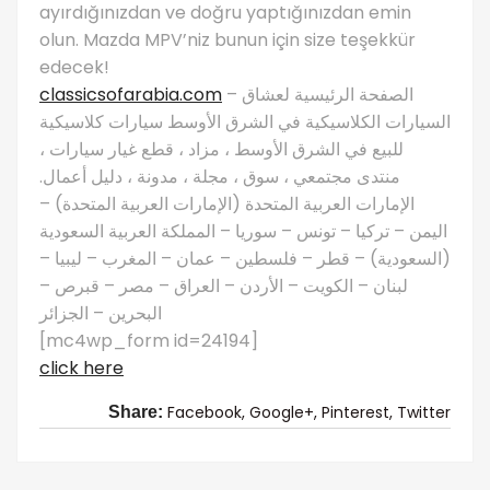
ayırdığınızdan ve doğru yaptığınızdan emin
olun. Mazda MPV’niz bunun için size teşekkür
edecek!
classicsofarabia.com
– الصفحة الرئيسية لعشاق
السيارات الكلاسيكية في الشرق الأوسط سيارات كلاسيكية
للبيع في الشرق الأوسط ، مزاد ، قطع غيار سيارات ،
منتدى مجتمعي ، سوق ، مجلة ، مدونة ، دليل أعمال.
الإمارات العربية المتحدة (الإمارات العربية المتحدة) –
اليمن – تركيا – تونس – سوريا – المملكة العربية السعودية
(السعودية) – قطر – فلسطين – عمان – المغرب – ليبيا –
لبنان – الكويت – الأردن – العراق – مصر – قبرص –
البحرين – الجزائر
[mc4wp_form id=24194]
click here
Facebook,
Google+,
Pinterest,
Twitter
Share: