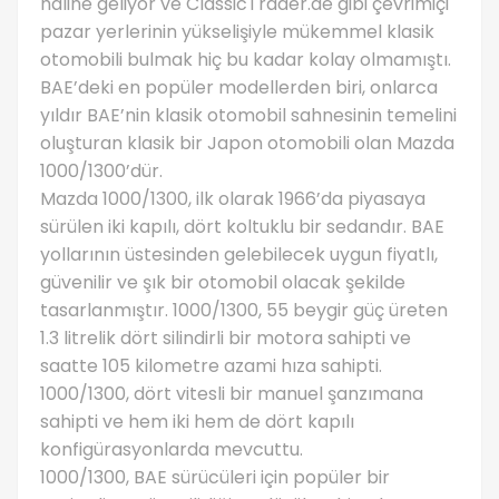
haline geliyor ve ClassicTrader.ae gibi çevrimiçi
pazar yerlerinin yükselişiyle mükemmel klasik
otomobili bulmak hiç bu kadar kolay olmamıştı.
BAE’deki en popüler modellerden biri, onlarca
yıldır BAE’nin klasik otomobil sahnesinin temelini
oluşturan klasik bir Japon otomobili olan Mazda
1000/1300’dür.
Mazda 1000/1300, ilk olarak 1966’da piyasaya
sürülen iki kapılı, dört koltuklu bir sedandır. BAE
yollarının üstesinden gelebilecek uygun fiyatlı,
güvenilir ve şık bir otomobil olacak şekilde
tasarlanmıştır. 1000/1300, 55 beygir güç üreten
1.3 litrelik dört silindirli bir motora sahipti ve
saatte 105 kilometre azami hıza sahipti.
1000/1300, dört vitesli bir manuel şanzımana
sahipti ve hem iki hem de dört kapılı
konfigürasyonlarda mevcuttu.
1000/1300, BAE sürücüleri için popüler bir