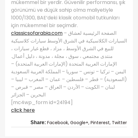
mükemmel bir yerdir. Güvenilir performansı, şık
görünümü ve düşük sahip olma maliyetiyle
1000/1300, BAE’deki klasik otomobil tutkunları
için mükemmel bir seçimdir.
classicsofarabia.com
– الصفحة الرئيسية لعشاق
السيارات الكلاسيكية في الشرق الأوسط سيارات كلاسيكية
للبيع في الشرق الأوسط ، مزاد ، قطع غيار سيارات ،
منتدى مجتمعي ، سوق ، مجلة ، مدونة ، دليل أعمال.
الإمارات العربية المتحدة (الإمارات العربية المتحدة) –
اليمن – تركيا – تونس – سوريا – المملكة العربية السعودية
(السعودية) – قطر – فلسطين – عمان – المغرب – ليبيا –
لبنان – الكويت – الأردن – العراق – مصر – قبرص –
البحرين – الجزائر
[mc4wp_form id=24194]
click here
Facebook,
Google+,
Pinterest,
Twitter
Share: