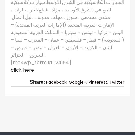
السيارات الكلاسيكية في الشرق الأوسط سيارات كلاسيكية
للبيع في الشرق الأوسط ، مزاد ، قطع غيار سيارات ،
منتدى مجتمعي ، سوق ، مجلة ، مدونة ، دليل أعمال.
الإمارات العربية المتحدة (الإمارات العربية المتحدة) –
اليمن – تركيا – تونس – سوريا – المملكة العربية السعودية
(السعودية) – قطر – فلسطين – عمان – المغرب – ليبيا –
لبنان – الكويت – الأردن – العراق – مصر – قبرص –
البحرين – الجزائر
[mc4wp_form id=24194]
click here
Facebook,
Google+,
Pinterest,
Twitter
Share: