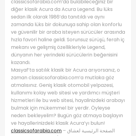
classicsofarabia.com’da bulabileceğiniz bir
diğer klasik Acura da Acura Legend. Bu lüks
sedan ilk olarak 1986’da tanıtıldı ve aynı
zamanda lüks bir dokunuşa sahip olan konforlu
ve güvenilir bir araba isteyen sürücüler arasında
hızla favori haline geldi. Sorunsuz sürüşü, ferah iç
mekanı ve gelişmiş özellikleriyle Legend,
dünyanın her yerindeki sürücülerin beğenisini
kazandı.
Masyaf’ta satılık klasik bir Acura arıyorsanız, o
zaman classicsofarabia.com’a mutlaka göz
atmalısınız. Geniş klasik otomobil yelpazesi,
kullanımı kolay web sitesi ve yardımcı müşteri
hizmetleri ile bu web sitesi, hayalinizdeki arabayı
bulmak için mükemmel bir yerdir. Öyleyse
neden bekleyelim? Bugün göz atmaya başlayın
ve hayallerinizdeki klasik Acura’yı bulun!
classicsofarabia.com
– الصفحة الرئيسية لعشاق