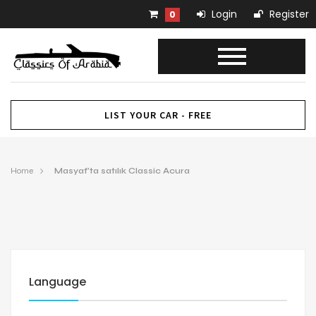
Login
Register
0
LIST YOUR CAR - FREE
Home
Masyaf’ta satılık Classic Acura
Language