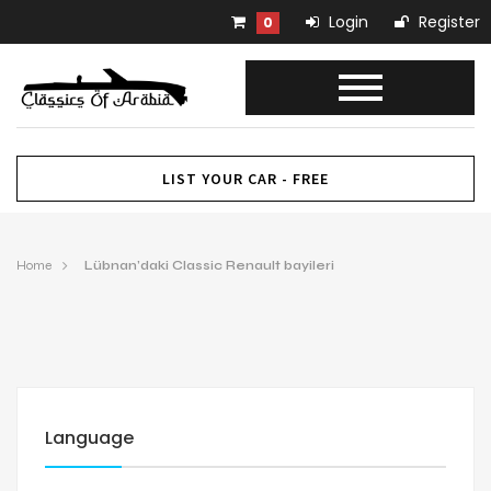
Login
Register
0
LIST YOUR CAR - FREE
Home
Lübnan’daki Classic Renault bayileri
Language