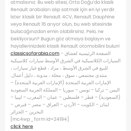
atmalısınız. Bu web sitesi, Orta Doğu’da klasik
Renault arabaları alıp satmak için en iyi yerdir.
İster klasik bir Renault 4CV, Renault Dauphine
veya Renault 16 arıyor olun, bu web sitesinde
bulacağınızdan emin olabilirsiniz. Peki, ne
bekliyorsun? Bugün göz atmaya başlayın ve
hayallerinizdeki klasik Renault otomobilini bulun!
classicsofarabia.com
– الصفحة الرئيسية لعشاق
السيارات الكلاسيكية في الشرق الأوسط سيارات كلاسيكية
للبيع في الشرق الأوسط ، مزاد ، قطع غيار سيارات ،
منتدى مجتمعي ، سوق ، مجلة ، مدونة ، دليل أعمال.
الإمارات العربية المتحدة (الإمارات العربية المتحدة) –
اليمن – تركيا – تونس – سوريا – المملكة العربية السعودية
(السعودية) – قطر – فلسطين – عمان – المغرب – ليبيا –
لبنان – الكويت – الأردن – العراق – مصر – قبرص –
البحرين – الجزائر
[mc4wp_form id=24194]
click here