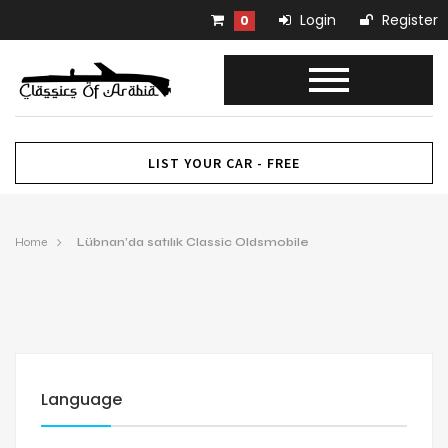
Login
Register
0
LIST YOUR CAR - FREE
Home
Lübnan’da satılık Classic Oldsmobile
Language