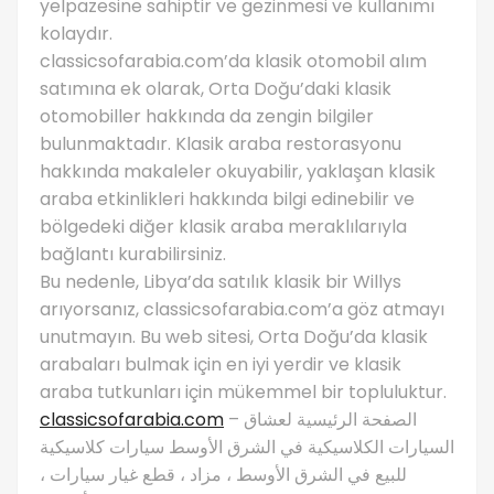
yelpazesine sahiptir ve gezinmesi ve kullanımı
kolaydır.
classicsofarabia.com’da klasik otomobil alım
satımına ek olarak, Orta Doğu’daki klasik
otomobiller hakkında da zengin bilgiler
bulunmaktadır. Klasik araba restorasyonu
hakkında makaleler okuyabilir, yaklaşan klasik
araba etkinlikleri hakkında bilgi edinebilir ve
bölgedeki diğer klasik araba meraklılarıyla
bağlantı kurabilirsiniz.
Bu nedenle, Libya’da satılık klasik bir Willys
arıyorsanız, classicsofarabia.com’a göz atmayı
unutmayın. Bu web sitesi, Orta Doğu’da klasik
arabaları bulmak için en iyi yerdir ve klasik
araba tutkunları için mükemmel bir topluluktur.
classicsofarabia.com
– الصفحة الرئيسية لعشاق
السيارات الكلاسيكية في الشرق الأوسط سيارات كلاسيكية
للبيع في الشرق الأوسط ، مزاد ، قطع غيار سيارات ،