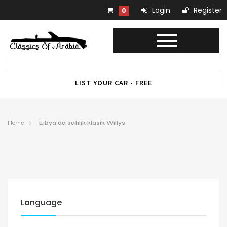
Login
Register
0
LIST YOUR CAR - FREE
Home
Libya’da satılık klasik Willys
Language