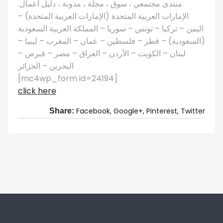
منتدى مجتمعي ، سوق ، مجلة ، مدونة ، دليل أعمال.
الإمارات العربية المتحدة (الإمارات العربية المتحدة) –
اليمن – تركيا – تونس – سوريا – المملكة العربية السعودية
(السعودية) – قطر – فلسطين – عمان – المغرب – ليبيا –
لبنان – الكويت – الأردن – العراق – مصر – قبرص –
البحرين – الجزائر
[mc4wp_form id=24194]
click here
Facebook,
Google+,
Pinterest,
Twitter
Share: