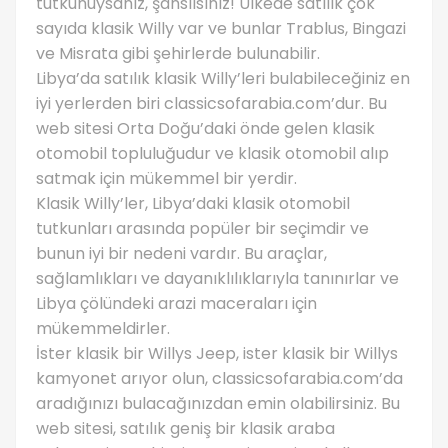
tutkunuysanız, şanslısınız! Ülkede satılık çok
sayıda klasik Willy var ve bunlar Trablus, Bingazi
ve Misrata gibi şehirlerde bulunabilir.
Libya’da satılık klasik Willy’leri bulabileceğiniz en
iyi yerlerden biri classicsofarabia.com’dur. Bu
web sitesi Orta Doğu’daki önde gelen klasik
otomobil topluluğudur ve klasik otomobil alıp
satmak için mükemmel bir yerdir.
Klasik Willy’ler, Libya’daki klasik otomobil
tutkunları arasında popüler bir seçimdir ve
bunun iyi bir nedeni vardır. Bu araçlar,
sağlamlıkları ve dayanıklılıklarıyla tanınırlar ve
Libya çölündeki arazi maceraları için
mükemmeldirler.
İster klasik bir Willys Jeep, ister klasik bir Willys
kamyonet arıyor olun, classicsofarabia.com’da
aradığınızı bulacağınızdan emin olabilirsiniz. Bu
web sitesi, satılık geniş bir klasik araba