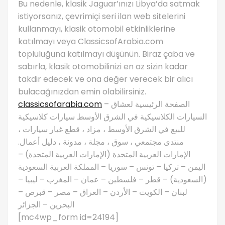
Bu nedenle, klasik Jaguar’ınızı Libya’da satmak
istiyorsanız, çevrimiçi seri ilan web sitelerini
kullanmayı, klasik otomobil etkinliklerine
katılmayı veya ClassicsofArabia.com
topluluğuna katılmayı düşünün. Biraz çaba ve
sabırla, klasik otomobilinizi en az sizin kadar
takdir edecek ve ona değer verecek bir alıcı
bulacağınızdan emin olabilirsiniz.
classicsofarabia.com
– الصفحة الرئيسية لعشاق
السيارات الكلاسيكية في الشرق الأوسط سيارات كلاسيكية
للبيع في الشرق الأوسط ، مزاد ، قطع غيار سيارات ،
منتدى مجتمعي ، سوق ، مجلة ، مدونة ، دليل أعمال.
الإمارات العربية المتحدة (الإمارات العربية المتحدة) –
اليمن – تركيا – تونس – سوريا – المملكة العربية السعودية
(السعودية) – قطر – فلسطين – عمان – المغرب – ليبيا –
لبنان – الكويت – الأردن – العراق – مصر – قبرص –
البحرين – الجزائر
[mc4wp_form id=24194]