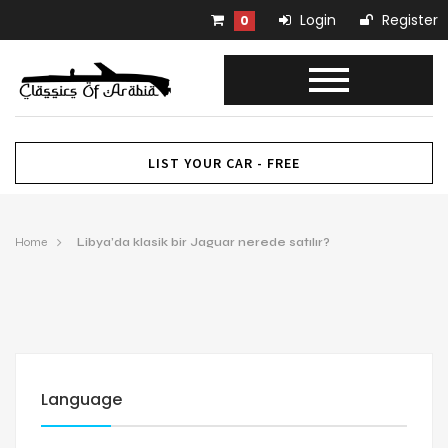
Login
Register
0
LIST YOUR CAR - FREE
Home
Libya’da klasik bir Jaguar nerede satılır?
Language