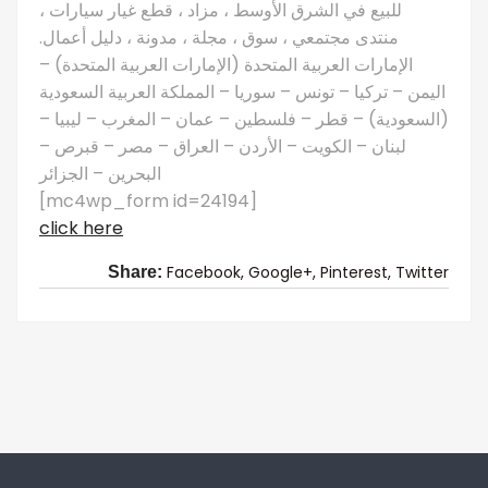
للبيع في الشرق الأوسط ، مزاد ، قطع غيار سيارات ،
منتدى مجتمعي ، سوق ، مجلة ، مدونة ، دليل أعمال.
الإمارات العربية المتحدة (الإمارات العربية المتحدة) –
اليمن – تركيا – تونس – سوريا – المملكة العربية السعودية
(السعودية) – قطر – فلسطين – عمان – المغرب – ليبيا –
لبنان – الكويت – الأردن – العراق – مصر – قبرص –
البحرين – الجزائر
[mc4wp_form id=24194]
click here
Facebook,
Google+,
Pinterest,
Twitter
Share: