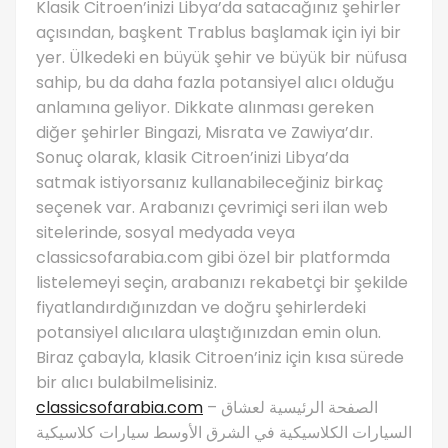
Klasik Citroen’inizi Libya’da satacağınız şehirler
açısından, başkent Trablus başlamak için iyi bir
yer. Ülkedeki en büyük şehir ve büyük bir nüfusa
sahip, bu da daha fazla potansiyel alıcı olduğu
anlamına geliyor. Dikkate alınması gereken
diğer şehirler Bingazi, Misrata ve Zawiya’dır.
Sonuç olarak, klasik Citroen’inizi Libya’da
satmak istiyorsanız kullanabileceğiniz birkaç
seçenek var. Arabanızı çevrimiçi seri ilan web
sitelerinde, sosyal medyada veya
classicsofarabia.com gibi özel bir platformda
listelemeyi seçin, arabanızı rekabetçi bir şekilde
fiyatlandırdığınızdan ve doğru şehirlerdeki
potansiyel alıcılara ulaştığınızdan emin olun.
Biraz çabayla, klasik Citroen’iniz için kısa sürede
bir alıcı bulabilmelisiniz.
classicsofarabia.com
– الصفحة الرئيسية لعشاق
السيارات الكلاسيكية في الشرق الأوسط سيارات كلاسيكية