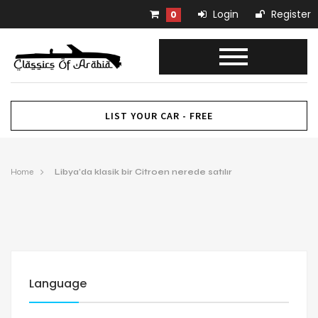
Login
Register
0
LIST YOUR CAR - FREE
Home
Libya’da klasik bir Citroen nerede satılır
Language