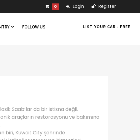
Login
Register
0
LIST YOUR CAR - FREE
UNTRY
FOLLOW US
asik Saab’lar da bir istisna değil.
 ikonik araçların restorasyonu ve bakımına
.
 biri, Kuwait City şehrinde