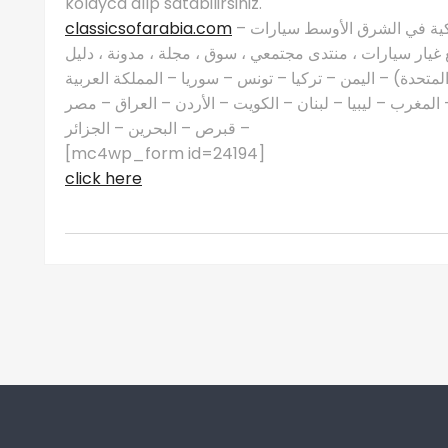
kolayca alıp satabilirsiniz.
classicsofarabia.com
– الصفحة الرئيسية لعشاق السيارات الكلاسيكية في الشرق الأوسط سيارات
غيار سيارات ، منتدى مجتمعي ، سوق ، مجلة ، مدونة ، دليل
 المتحدة) – اليمن – تركيا – تونس – سوريا – المملكة العربية
مغرب – ليبيا – لبنان – الكويت – الأردن – العراق – مصر
– قبرص – البحرين – الجزائر
[mc4wp_form id=24194]
click here