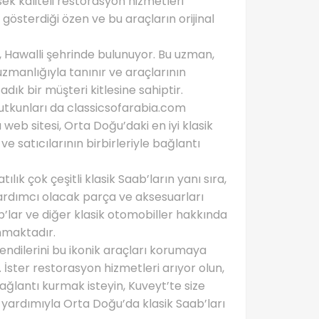
ek kaliteli restorasyon hizmetleri
österdiği özen ve bu araçların orijinal
, Hawalli şehrinde bulunuyor. Bu uzman,
zmanlığıyla tanınır ve araçlarının
ık bir müşteri kitlesine sahiptir.
tutkunları da classicsofarabia.com
 web sitesi, Orta Doğu’daki en iyi klasik
ve satıcılarının birbirleriyle bağlantı
ılık çok çeşitli klasik Saab’ların yanı sıra,
ardımcı olacak parça ve aksesuarları
ab’lar ve diğer klasik otomobiller hakkında
unmaktadır.
kendilerini bu ikonik araçları korumaya
. İster restorasyon hizmetleri arıyor olun,
ağlantı kurmak isteyin, Kuveyt’te size
yardımıyla Orta Doğu’da klasik Saab’ları