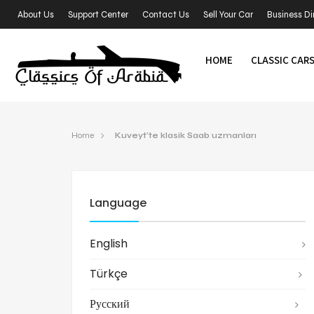
About Us
Support Center
Contact Us
Sell Your Car
Business Di
HOME
CLASSIC CAR
Home
Kuveyt’te klasik Saab uzmanları
Language
English
Türkçe
Русский