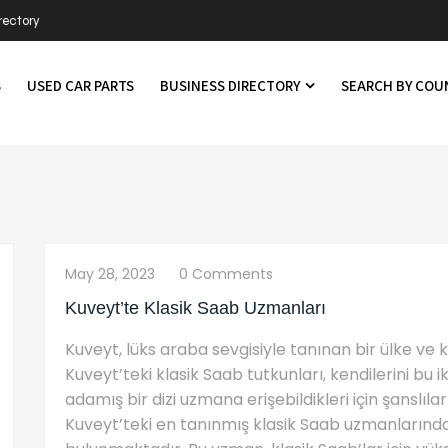
rectory
S
USED CAR PARTS
BUSINESS DIRECTORY
SEARCH BY CO
May 28, 2023
0 Comments
Kuveyt’te Klasik Saab Uzmanları
Kuveyt, lüks araba sevgisiyle tanınan bir ülke ve kl
Kuveyt’teki klasik Saab tutkunları, kendilerini bu
adamış bir dizi uzmana erişebildikleri için şanslılar
Kuveyt’teki en tanınmış klasik Saab uzmanlarından