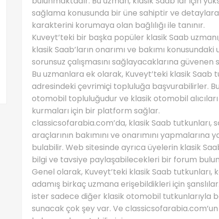
bulunmaktadır. Bu uzman, klasik Saab’lar için yüks
sağlama konusunda bir üne sahiptir ve detaylara g
karakterini korumaya olan bağlılığı ile tanınır.
Kuveyt’teki bir başka popüler klasik Saab uzmanı
klasik Saab’ların onarımı ve bakımı konusundaki u
sorunsuz çalışmasını sağlayacaklarına güvenen sad
Bu uzmanlara ek olarak, Kuveyt’teki klasik Saab 
adresindeki çevrimiçi topluluğa başvurabilirler. Bu
otomobil topluluğudur ve klasik otomobil alıcıları 
kurmaları için bir platform sağlar.
classicsofarabia.com’da, klasik Saab tutkunları, sat
araçlarının bakımını ve onarımını yapmalarına y
bulabilir. Web sitesinde ayrıca üyelerin klasik Sa
bilgi ve tavsiye paylaşabilecekleri bir forum bul
Genel olarak, Kuveyt’teki klasik Saab tutkunları, 
adamış birkaç uzmana erişebildikleri için şanslılar
ister sadece diğer klasik otomobil tutkunlarıyla b
sunacak çok şey var. Ve classicsofarabia.com’un 