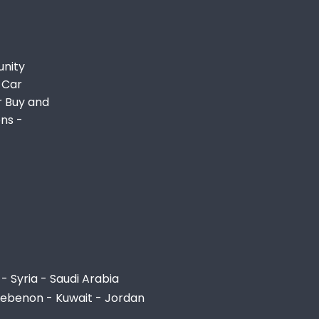
unity
 Car
r Buy and
ons -
- Syria - Saudi Arabia
Lebenon - Kuwait - Jordan