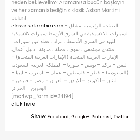
neden bekleyelim? Aramanıza bugün başlayın
ve her zaman istediğiniz klasik Aston Martin’i
bulun!
classicsofarabia.com
– الصفحة الرئيسية لعشاق
السيارات الكلاسيكية في الشرق الأوسط سيارات كلاسيكية
للبيع في الشرق الأوسط ، مزاد ، قطع غيار سيارات ،
منتدى مجتمعي ، سوق ، مجلة ، مدونة ، دليل أعمال.
الإمارات العربية المتحدة (الإمارات العربية المتحدة) –
اليمن – تركيا – تونس – سوريا – المملكة العربية السعودية
(السعودية) – قطر – فلسطين – عمان – المغرب – ليبيا –
لبنان – الكويت – الأردن – العراق – مصر – قبرص –
البحرين – الجزائر
[mc4wp_form id=24194]
click here
Facebook,
Google+,
Pinterest,
Twitter
Share: