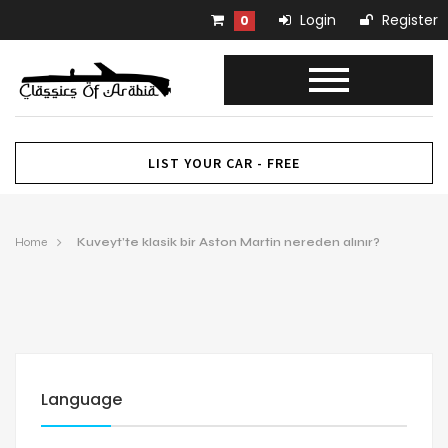
Login
Register
0
LIST YOUR CAR - FREE
Home
Kuveyt’te klasik bir Aston Martin nereden alınır?
Language