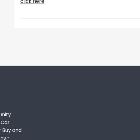
click here
unity
 Car
r Buy and
ons -