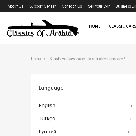
About Us
Support Center
Contact Us
Sell Your Car
Business Di
HOME
CLASSIC CAR
Home
Klasik volkswagen tip 2 t1 almalı mıyım?
Language
English
Türkçe
Русский