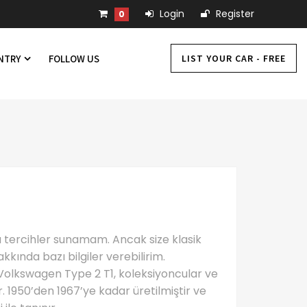
Login
Register
0
LIST YOUR CAR - FREE
UNTRY
FOLLOW US
ya tercihler sunamam. Ancak size klasik
ında bazı bilgiler verebilirim.
 Volkswagen Type 2 T1, koleksiyoncular ve
. 1950’den 1967’ye kadar üretilmiştir ve