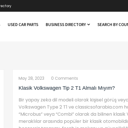
rectory
S
USED CAR PARTS
BUSINESS DIRECTORY
SEARCH BY CO
May 28, 2023
0 Comments
Klasik Volkswagen Tip 2 T1 Almalı Mıyım?
Bir yapay zeka dil modeli olarak kişisel görüş ve
Volkswagen Type 2 T1 ve classicsofarabia.com hakk
“Microbus” veya “Combi” olarak da bilinen klasik
meraklılar arasında popüler bir klasik otomobildir