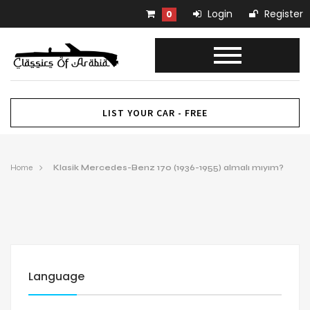
Login
Register
0
LIST YOUR CAR - FREE
Home
Klasik Mercedes-Benz 170 (1936-1955) almalı mıyım?
Language