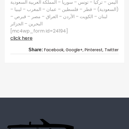
اليمن – تركيا – تونس – سوريا – المملكة العربية السعودية
(السعودية) – قطر – فلسطين – عمان – المغرب – ليبيا –
لبنان – الكويت – الأردن – العراق – مصر – قبرص –
البحرين – الجزائر
[mc4wp_form id=24194]
click here
Facebook,
Google+,
Pinterest,
Twitter
Share: