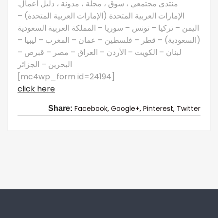
منتدى مجتمعي ، سوق ، مجلة ، مدونة ، دليل أعمال.
الإمارات العربية المتحدة (الإمارات العربية المتحدة) –
اليمن – تركيا – تونس – سوريا – المملكة العربية السعودية
(السعودية) – قطر – فلسطين – عمان – المغرب – ليبيا –
لبنان – الكويت – الأردن – العراق – مصر – قبرص –
البحرين – الجزائر
[mc4wp_form id=24194]
click here
Facebook,
Google+,
Pinterest,
Twitter
Share: