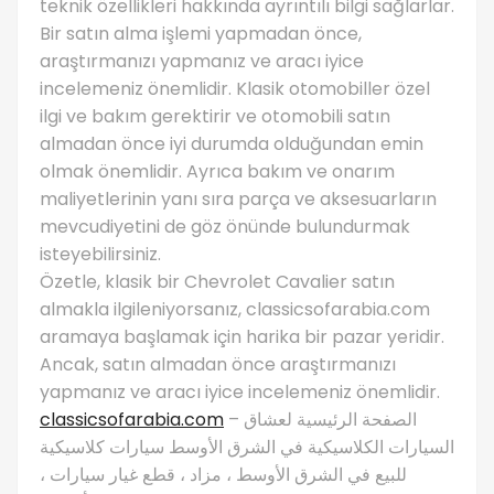
teknik özellikleri hakkında ayrıntılı bilgi sağlarlar.
Bir satın alma işlemi yapmadan önce,
araştırmanızı yapmanız ve aracı iyice
incelemeniz önemlidir. Klasik otomobiller özel
ilgi ve bakım gerektirir ve otomobili satın
almadan önce iyi durumda olduğundan emin
olmak önemlidir. Ayrıca bakım ve onarım
maliyetlerinin yanı sıra parça ve aksesuarların
mevcudiyetini de göz önünde bulundurmak
isteyebilirsiniz.
Özetle, klasik bir Chevrolet Cavalier satın
almakla ilgileniyorsanız, classicsofarabia.com
aramaya başlamak için harika bir pazar yeridir.
Ancak, satın almadan önce araştırmanızı
yapmanız ve aracı iyice incelemeniz önemlidir.
classicsofarabia.com
– الصفحة الرئيسية لعشاق
السيارات الكلاسيكية في الشرق الأوسط سيارات كلاسيكية
للبيع في الشرق الأوسط ، مزاد ، قطع غيار سيارات ،