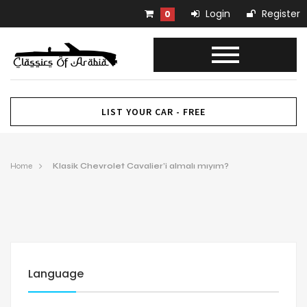
Login
Register
0
LIST YOUR CAR - FREE
Home
Klasik Chevrolet Cavalier’i almalı mıyım?
Language